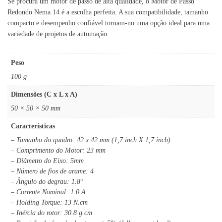
Se procura um motor de passo de alta qualidade, o Motor de Passo
Redondo Nema 14 é a escolha perfeita. A sua compatibilidade, tamanho
compacto e desempenho confiável tornam-no uma opção ideal para uma
variedade de projetos de automação.
Peso
100 g
Dimensões (C x L x A)
50 × 50 × 50 mm
Características
– Tamanho do quadro: 42 x 42 mm (1,7 inch X 1,7 inch)
– Comprimento do Motor: 23 mm
– Diâmetro do Eixo: 5mm
– Número de fios de arame: 4
– Ângulo do degrau: 1.8º
– Corrente Nominal: 1.0 A
– Holding Torque: 13 N.cm
– Inércia do rotor: 30.8 g.cm