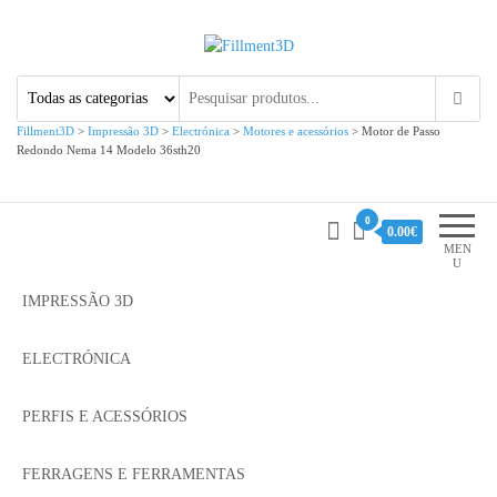
Fillment3D
Componentes e Serviço de
Impressão 3D
Fillment3D
>
Impressão 3D
>
Electrónica
>
Motores e acessórios
>
Motor de Passo
Redondo Nema 14 Modelo 36sth20
0
0.00€
MEN
U
IMPRESSÃO 3D
ELECTRÓNICA
PERFIS E ACESSÓRIOS
FERRAGENS E FERRAMENTAS