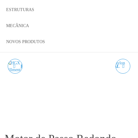
ESTRUTURAS
MECÂNICA
NOVOS PRODUTOS
HGX LITE EXTRUSOR
HGT EXTRUSOR DUAL
ALL METAL - DUAL
GEAR FEEDER - 1.75MM
DRIVE - 1.75MM