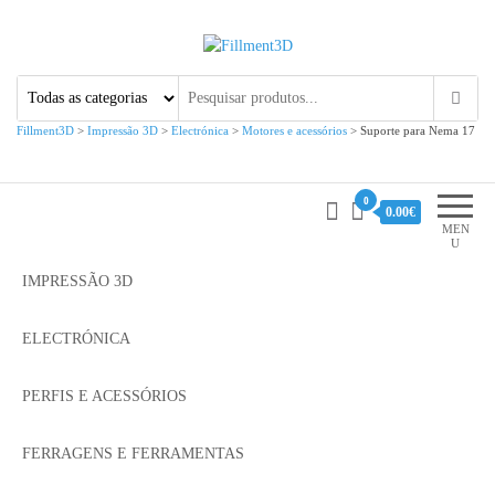
Fillment3D
Componentes e Serviço de
Impressão 3D
Fillment3D
>
Impressão 3D
>
Electrónica
>
Motores e acessórios
>
Suporte para Nema 17
0
0.00€
MEN
U
IMPRESSÃO 3D
ELECTRÓNICA
PERFIS E ACESSÓRIOS
FERRAGENS E FERRAMENTAS