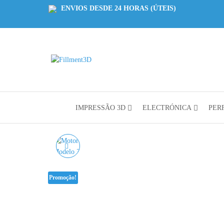
ENVIOS DESDE 24 HORAS (ÚTEIS)
Fillment3D
Componentes
e Serviço de
Impressão
3D
IMPRESSÃO 3D
ELECTRÓNICA
PERF
MOTOR DE PASSO
REDONDO NEMA 14
Promoção!
MODELO 36STH20