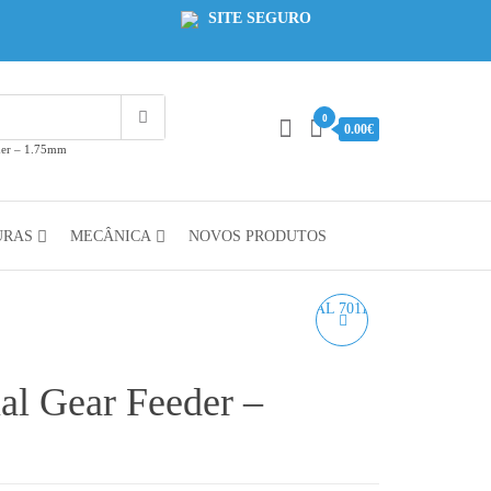
SITE SEGURO
0
0.00€
der – 1.75mm
URAS
MECÂNICA
NOVOS PRODUTOS
PLA SHARK GREY
AZUREFILM RAL 7011
l Gear Feeder –
1KG 1.75MM