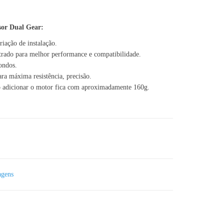
sor Dual Gear:
riação de instalação.
trado para melhor performance e compatibilidade.
ondos.
ra máxima resistência, precisão.
o adicionar o motor fica com aproximadamente 160g.
ear Feeder - 1.75mm
agens