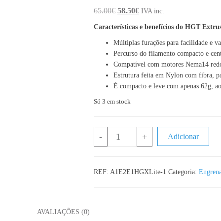
O preço original era: 65.00€.
O preço atual é: 58.50€.
65.00
€
58.50
€
IVA inc.
Características e benefícios do HGT Extru
Múltiplas furações para facilidade e va
Percurso do filamento compacto e cen
Compatível com motores Nema14 red
Estrutura feita em Nylon com fibra, pa
É compacto e leve com apenas 62g, a
Só 3 em stock
Quantidade de HGT Extrusor Dual G
-
+
Adicionar
REF:
A1E2E1HGXLite-1
Categoria:
Engren
L
AVALIAÇÕES (0)