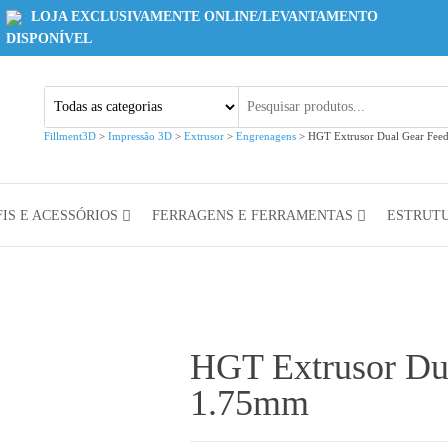
LOJA EXCLUSIVAMENTE ONLINE/LEVANTAMENTO
DISPONÍVEL
Fillment3D
>
Impressão 3D
>
Extrusor
>
Engrenagens
>
HGT Extrusor Dual Gear Fee
IS E ACESSÓRIOS
FERRAGENS E FERRAMENTAS
ESTRUT
HGT Extrusor Dua
1.75mm