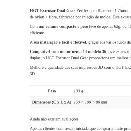
HGT Extrusor Dual Gear Feeder
para filamento 1.75mm. É
de nylon + fibra, fabricada por injeção de molde. Este extru
Com um
volume compacto e peso leve
de apenas 62g, ou 1
eficiente.
A sua
instalação é fácil e flexível
, graças aos vários furos 
Compatível com motor nema 14 modelo 36
, este extruso
duplas, o HGT Extrusor Dual Gear proporciona um melhor con
Melhore a qualidade das suas impressões 3D com o HGT Extr
3D.
Peso
100 g
Dimensões (C x L x A)
150 × 100 × 80 mm
Ainda não existem avaliações.
Apenas clientes com sessão iniciada que compraram este pro