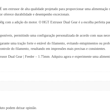
 um extrusor de alta qualidade projetado para proporcionar uma alimentação s
sor oferece durabilidade e desempenho excecionais.
60g com a adição do motor. O HGT Extrusor Dual Gear é a escolha perfeita pa
disponíveis, permitindo uma configuração personalizada de acordo com suas nece
r garante uma tração forte e estável do filamento, evitando entupimentos ou pr
trole do filamento, resultando em impressões mais precisas e consistentes.
usor Dual Gear | Feeder – 1.75mm. Adquira agora e experimente uma alimenta
duto podem deixar opinião.