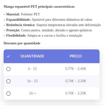
Manga expansível PET principais características:
– Material:
Poliéster PET
– Expansibilidade:
Ajustável para diferentes diâmetros de cabos
– Resistência térmica:
Suporta temperaturas elevadas sem deformação
– Proteção:
Contra poeira, umidade, abrasão e agentes químicos
– Flexibilidade:
Adapta-se a curvas e facilita a instalação
Desconto por quantidade
QUANTIDADE
PREÇO
Price range: 0
6 - 15
0.77
€
–
2.40
€
Price range: 0
16 - 25
0.74
€
–
2.30
€
Price range: 0
26 +
0.70
€
–
2.20
€