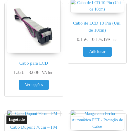
Cabo de LCD 10 Pin (Uni.
de 10cm)
Price range: 0.
0.15
€
–
0.17
€
IVA inc.
Adicionar
Cabo para LCD
Price range: 1.32€ through 3.60€
1.32
€
–
3.60
€
IVA inc.
This product has multiple variants. The options 
Ver opções
Cabo Dupont 70cm – FM