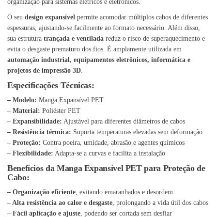
organização para sistemas elétricos e eletrônicos.
O seu
design expansível
permite acomodar múltiplos cabos de diferentes
espessuras, ajustando-se facilmente ao formato necessário. Além disso,
sua estrutura
trançada e ventilada
reduz o risco de superaquecimento e
evita o desgaste prematuro dos fios. É amplamente utilizada em
automação industrial, equipamentos eletrônicos, informática e
projetos de impressão 3D
.
Especificações Técnicas:
– Modelo:
Manga Expansível PET
– Material:
Poliéster PET
– Expansibilidade:
Ajustável para diferentes diâmetros de cabos
– Resistência térmica:
Suporta temperaturas elevadas sem deformação
– Proteção:
Contra poeira, umidade, abrasão e agentes químicos
– Flexibilidade:
Adapta-se a curvas e facilita a instalação
Benefícios da Manga Expansível PET para Proteção de
Cabo:
– Organização eficiente
, evitando emaranhados e desordem
– Alta resistência ao calor e desgaste
, prolongando a vida útil dos cabos
– Fácil aplicação e ajuste
, podendo ser cortada sem desfiar