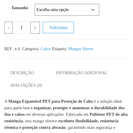
Tamanho
Quantidade de Manga Expansível PET para proteção de cabos (a 
-
+
Adicionar
REF:
n.d.
Categoria:
Cabos
Etiqueta:
Mangas Sleeve
DESCRIÇÃO
INFORMAÇÃO ADICIONAL
AVALIAÇÕES (0)
A
Manga Expansível PET para Proteção de Cabo
é a solução ideal
para quem busca
organizar, proteger e aumentar a durabilidade dos
fios e cabos
em diversas aplicações. Fabricada em
Poliéster PET de alta
resistência
, esta manga oferece
excelente flexibilidade, resistência
térmica e proteção contra abrasão
, garantindo mais segurança e