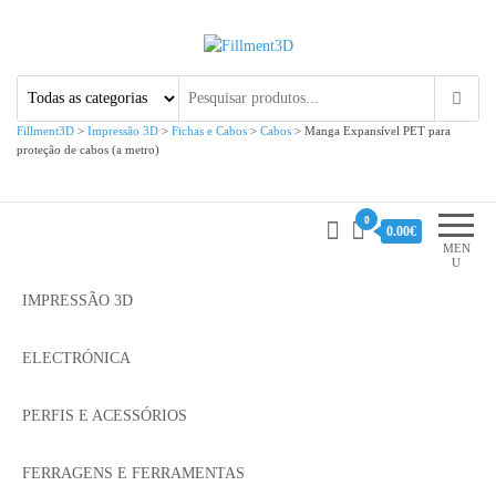
Fillment3D
Componentes e Serviço de
Impressão 3D
Fillment3D
>
Impressão 3D
>
Fichas e Cabos
>
Cabos
>
Manga Expansível PET para
proteção de cabos (a metro)
0
0.00€
MEN
U
IMPRESSÃO 3D
ELECTRÓNICA
PERFIS E ACESSÓRIOS
FERRAGENS E FERRAMENTAS