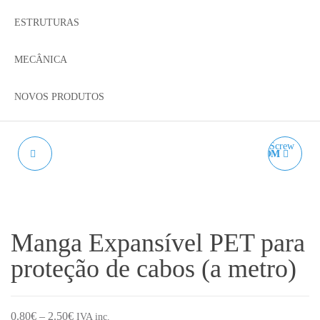
ESTRUTURAS
MECÂNICA
NOVOS PRODUTOS
ARDUINO UNO R3
BLOCO TR8X8 EM POM
ATMEGA328P CH340
- LEADSCREW 8MM
Manga Expansível PET para
proteção de cabos (a metro)
Price range: 0.80€ through 2.50€
0.80
€
–
2.50
€
IVA inc.