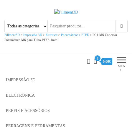
Fillment3D
Componentes e Serviço de
Impressão 3D
Fillment3D
>
Impressão 3D
>
Extrusor
>
Pneumáticos e PTFE
>
PC4-M6 Conector
Pneumático M6 para Tubo PTFE 4mm
0
0.00€
MEN
U
IMPRESSÃO 3D
ELECTRÓNICA
PERFIS E ACESSÓRIOS
FERRAGENS E FERRAMENTAS