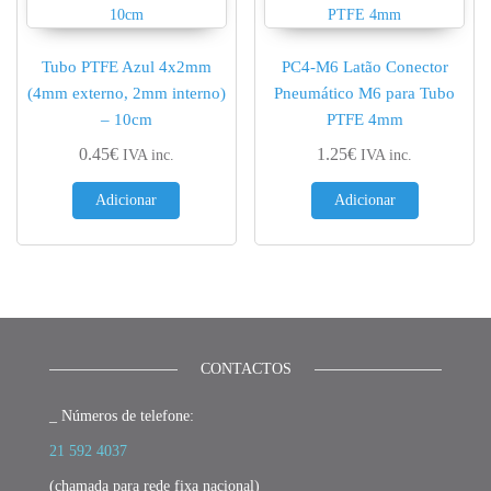
Tubo PTFE Azul 4x2mm
PC4-M6 Latão Conector
(4mm externo, 2mm interno)
Pneumático M6 para Tubo
– 10cm
PTFE 4mm
0.45
€
1.25
€
IVA inc.
IVA inc.
Adicionar
Adicionar
CONTACTOS
_ Números de telefone:
21 592 4037
(chamada para rede fixa nacional)