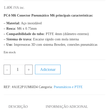
1.40
€
IVA inc.
PC4-M6 Conector Pneumático M6 principais características:
– Material:
Aço inoxidável
– Rosca:
M6 x 0.75mm
– Compatibilidade do tubo:
PTFE 4mm (diâmetro externo)
– Sistema de trava:
Encaixe rápido com mola interna
– Uso:
Impressoras 3D com sistema Bowden, conexões pneumáticas
Em stock
Quantidade de PC4-M6 Conector Pneumático M6 para Tubo PT
-
+
Adicionar
REF:
#A1E2P1UM6ID4
Categoria:
Pneumáticos e PTFE
DESCRIÇÃO
INFORMAÇÃO ADICIONAL