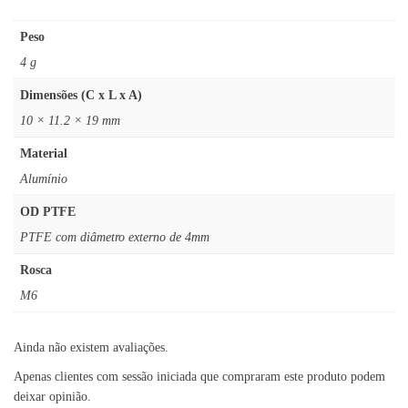
Peso
4 g
Dimensões (C x L x A)
10 × 11.2 × 19 mm
Material
Alumínio
OD PTFE
PTFE com diâmetro externo de 4mm
Rosca
M6
Ainda não existem avaliações.
Apenas clientes com sessão iniciada que compraram este produto podem
deixar opinião.