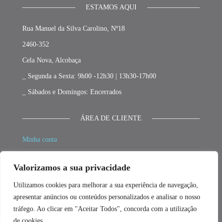
ESTAMOS AQUI
Rua Manuel da Silva Carolino, Nº18
2460-352
Cela Nova, Alcobaça
_ Segunda a Sexta: 9h00 -12h30 | 13h30-17h00
_ Sábados e Domingos: Encerrados
ÁREA DE CLIENTE
Minha conta
Carrinho
Valorizamos a sua privacidade
Finalizar compras
Utilizamos cookies para melhorar a sua experiência de navegação,
Promoções
apresentar anúncios ou conteúdos personalizados e analisar o nosso
tráfego. Ao clicar em "Aceitar Todos", concorda com a utilização
de cookies.