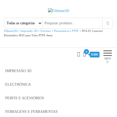
Fillment3D
Componentes e Serviço de
Impressão 3D
Fillment3D
>
Impressão 3D
>
Extrusor
>
Pneumáticos e PTFE
>
PC4-01 Conector
Pneumático M10 para Tubo PTFE 4mm
0
0.00€
MEN
U
IMPRESSÃO 3D
ELECTRÓNICA
PERFIS E ACESSÓRIOS
FERRAGENS E FERRAMENTAS