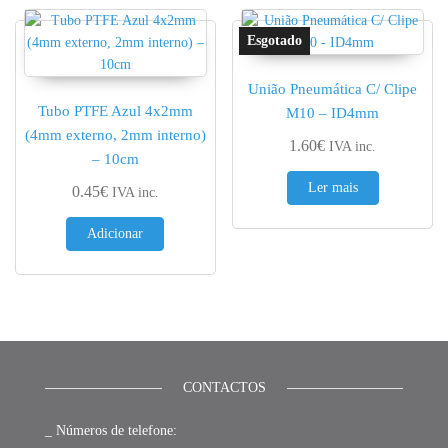
União Pneumática C/ Clipe
Tubo PTFE Azul 4x2mm
M10 – ID4mm
(4mm externo, 2mm interno)
1.60
€
IVA inc.
– 10cm
Ler mais
0.45
€
IVA inc.
Adicionar
CONTACTOS
_ Números de telefone: