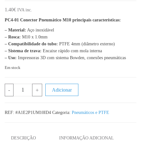
1.40
€
IVA inc.
PC4-01 Conector Pneumático M10 principais características:
– Material:
Aço inoxidável
– Rosca:
M10 x 1.0mm
– Compatibilidade do tubo:
PTFE 4mm (diâmetro externo)
– Sistema de trava:
Encaixe rápido com mola interna
– Uso:
Impressoras 3D com sistema Bowden, conexões pneumáticas
Em stock
Quantidade de PC4-01 Conector Pneumático M10 para Tubo PT
-
+
Adicionar
REF:
#A1E2P1UM10ID4
Categoria:
Pneumáticos e PTFE
DESCRIÇÃO
INFORMAÇÃO ADICIONAL