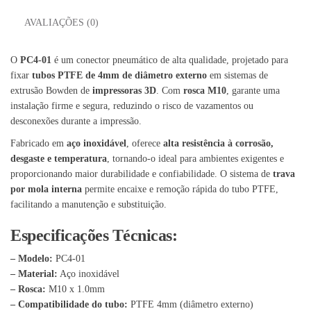
AVALIAÇÕES (0)
O
PC4-01
é um conector pneumático de alta qualidade, projetado para
fixar
tubos PTFE de 4mm de diâmetro externo
em sistemas de
extrusão Bowden de
impressoras 3D
. Com
rosca M10
, garante uma
instalação firme e segura, reduzindo o risco de vazamentos ou
desconexões durante a impressão.
Fabricado em
aço inoxidável
, oferece
alta resistência à corrosão,
desgaste e temperatura
, tornando-o ideal para ambientes exigentes e
proporcionando maior durabilidade e confiabilidade. O sistema de
trava
por mola interna
permite encaixe e remoção rápida do tubo PTFE,
facilitando a manutenção e substituição.
Especificações Técnicas:
– Modelo:
PC4-01
– Material:
Aço inoxidável
– Rosca:
M10 x 1.0mm
– Compatibilidade do tubo:
PTFE 4mm (diâmetro externo)