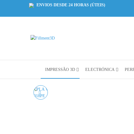
ENVIOS DESDE 24 HORAS (ÚTEIS)
Fillment3D
Componentes
e Serviço de
Impressão
3D
IMPRESSÃO 3D
ELECTRÓNICA
PERF
PLA VERDE PÉROLA
AZUREFILM RAL
6018PE 1KG 1.75MM