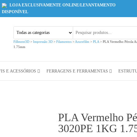
LOJA EXCLUSIVAMENTE ONLINE/LEVANTAMENTO
DISPONÍVEL
Fillment3D
>
Impressão 3D
>
Filamentos
>
Azurefilm
>
PLA
>
PLA Vermelho Pérola 
1.75mm
IS E ACESSÓRIOS
FERRAGENS E FERRAMENTAS
ESTRUT
PLA Vermelho Pé
3020PE 1KG 1.