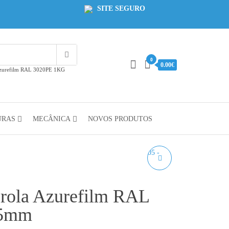
SITE SEGURO
0
0.00€
Azurefilm RAL 3020PE 1KG
URAS
MECÂNICA
NOVOS PRODUTOS
ASA PRETO
AZUREFILM RAL 9005
rola Azurefilm RAL
1KG 1.75MM
75mm