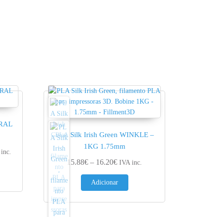
 RAL
PLA Silk Irish Green WINKLE –
1KG 1.75mm
e range: 13.73€ through 14.15€
inc.
Price range: 15.88€ through 16.
15.88
€
–
16.20
€
IVA inc.
Adicionar