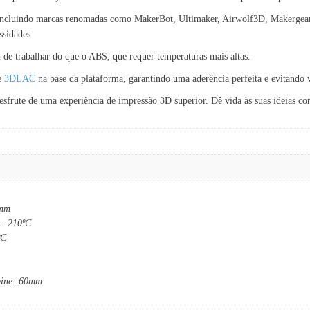
ncluindo marcas renomadas como MakerBot, Ultimaker, Airwolf3D, Makergear, 
ssidades.
de trabalhar do que o ABS, que requer temperaturas mais altas.
de
3DLAC
na base da plataforma, garantindo uma aderência perfeita e evitando 
ute de uma experiência de impressão 3D superior. Dê vida às suas ideias com 
 mm
 – 210ºC
ºC
bine: 60mm