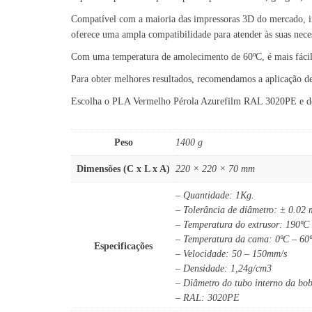
Compatível com a maioria das impressoras 3D do mercado, i
oferece uma ampla compatibilidade para atender às suas nece
Com uma temperatura de amolecimento de 60ºC, é mais fácil 
Para obter melhores resultados, recomendamos a aplicação 
Escolha o PLA Vermelho Pérola Azurefilm RAL 3020PE e desfr
Peso
1400 g
Dimensões (C x L x A)
220 × 220 × 70 mm
– Quantidade: 1Kg.
– Tolerância de diâmetro: ± 0.02
– Temperatura do extrusor: 190ºC
– Temperatura da cama: 0ºC – 60
Especificações
– Velocidade: 50 – 150mm/s
– Densidade: 1,24g/cm3
– Diâmetro do tubo interno da bo
– RAL: 3020PE