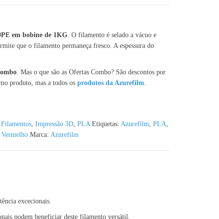
0PE em bobine de 1KG
. O filamento é selado a vácuo e
mite que o filamento permaneça fresco. A espessura do
 Combo
. Mas o que são as Ofertas Combo? São descontos por
smo produto, mas a todos os
produtos da Azurefilm
.
,
Filamentos
,
Impressão 3D
,
PLA
Etiquetas:
Azurefilm
,
PLA
,
,
Vermelho
Marca:
Azurefilm
ência excecionais.
onais podem beneficiar deste filamento versátil.