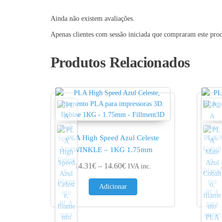
Ainda não existem avaliações.
Apenas clientes com sessão iniciada que compraram este pro
Produtos Relacionados
PLA High Speed Azul Celeste
PLA 
WINKLE – 1KG 1.75mm
Price range: 14.31€ through 1
14.31
€
–
14.60
€
IVA inc.
Adicionar