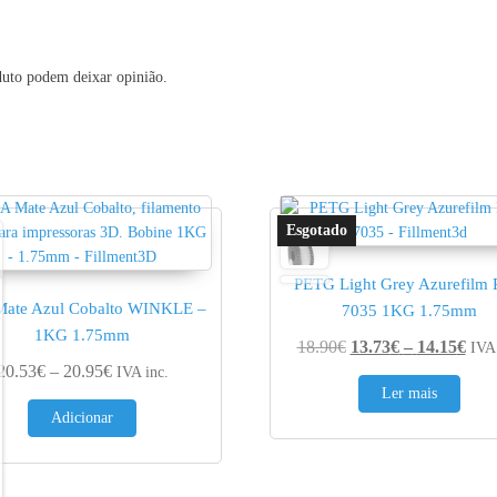
duto podem deixar opinião.
PETG Light Grey Azurefilm
Mate Azul Cobalto WINKLE –
7035 1KG 1.75mm
1KG 1.75mm
Pric
18.90
€
13.73
€
–
14.15
€
IVA 
4.60€
Price range: 20.53€ through 20.95€
20.53
€
–
20.95
€
IVA inc.
Ler mais
Adicionar