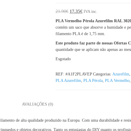
O preço original era: 21.90€.
O preço atual é: 17.35€.
21.90
€
17.35
€
IVA inc.
PLA Vermelho Pérola Azurefilm RAL 302
contém um saco que absorve a humidade e per
filamento PLA é de 1,75 mm.
Este produto faz parte de nossas Ofertas
quantidade que se aplicam não apenas ao me
Esgotado
REF:
#A1F2PLAVEP
Categorias:
Azurefilm
PLA Azurefilm
,
PLA Pérola
,
PLA Vermelho
L
AVALIAÇÕES (0)
ilamento de alta qualidade produzido na Europa. Com uma durabilidade e resist
brinquedos e objetos decorativos. Tanto os entusiastas do DIY quanto os profissi