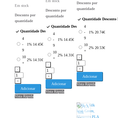
Em stock
Desconto por
Em stock
quantidade
Desconto por
Desconto por
quantidade
Quantidade
Desconto
quantidade
Quantidade
Desconto
4
Preço
Quantidade
Desconto
Preço
-
1%
20.74
€
4
9
4
-
1%
14.45
€
-
1%
14.45
€
10
9
2%
20.53
€
9
+
10
2%
14.31
€
10
-
+
2%
14.31
€
+
Quantidade
-
de
+
-
Quantidade
PLA
Quantidade
de
+
Adicionar
Tough
de
+
PLA
Adicionar
Vista Rápida
Azul
PLA
HD
Adicionar
Vista Rápida
Escuro
High
Azul
Vista Rápida
WINKLE
Speed
Royal
-
Verde
WINKLE
1KG
Abacate
-
1.75mm
WINKLE
1KG