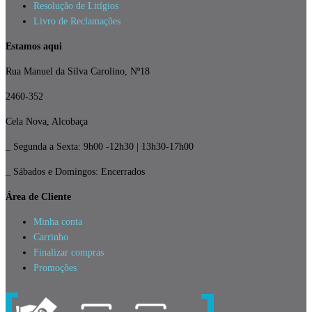
Resolução de Litígios
Livro de Reclamações
Estamos aqui
Rua Manuel da Silva Carolino, Nº18
2460-352
Cela Nova, Alcobaça
_ Segunda a Sexta: 9h00 -12h30 | 13h30-17h00
_ Sábados e Domingos: Encerrados
Área de Cliente
Minha conta
Carrinho
Finalizar compras
Promoções