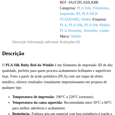
REF:
#A1F2PLASILKRR
Silk
Categorias:
PLA Silk
,
Filamentos
,
Ruby
Impressão 3D
,
PLA SILK
Red
STANDARD
,
Winkle
Etiquetas:
WINKLE
PLA
,
PLA Silk
,
PLA Silk Winkle
,
-
PLA Vermelho
,
Vermelho
,
winkle
1KG
Marca:
Winkle
1.75mm
Descrição
Informação adicional
Avaliações (0)
Descrição
O
PLA Silk
Ruby Red da
Winkle
é um filamento de impressão 3D de alta
qualidade, perfeito para quem procura acabamentos brilhantes e superfícies
lisas. Feito a partir de ácido polilático (PLA) com um toque de efeito
metálico, oferece resultados visualmente impressionantes em projetos de
qualquer tipo.
Temperatura de impressão:
190°C a 220°C (extrusor).
Temperatura da cama aquecida:
Recomendada entre 50°C a 60°C
para melhor aderência e acabamento.
Resistência:
Embora seja um material com boa resistência à tração e