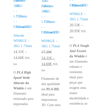
WINKLE –
1KG 1.75mm
20.53
€
–
Price
20.95
€
IVA
Abacate
range:
inc.
WINKLE –
WINKLE –
20.53€
O
PLA Tough
1KG 1.75mm
1KG 1.75mm
through
Azul Escuro
14.31
€
–
17.20
€
20.95€
da Winkle
é
Price
14.60
€
14.31
€
–
IVA
um filamento
range:
Price
14.60
€
inc.
IVA
robusto e
14.31€
range:
inc.
resistente,
O
PLA High
through
14.31€
ideal para
Speed Verde
Filamento de
14.60€
through
peças que
Abacate
da
alta qualidade
14.60€
exigem uma
Winkle
é um
em
PLA HD
,
maior
filamento
ideal para
durabilidade e
otimizado para
impressoras
resistência ao
impressões
3D. Com uma