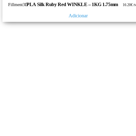
PLA Silk Ruby Red WINKLE – 1KG 1.75mm
16.20
€
I
Adicionar