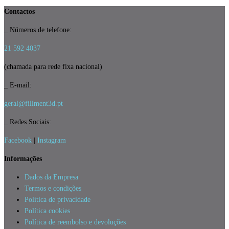
-
Contactos
1KG
1.75mm
_ Números de telefone:
21 592 4037
(chamada para rede fixa nacional)
_ E-mail:
geral@fillment3d.pt
_ Redes Sociais:
Facebook
|
Instagram
Informações
Dados da Empresa
Termos e condições
Política de privacidade
Política cookies
Política de reembolso e devoluções