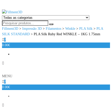
Fillment3D
Componentes e Serviço de Impressão 3D
Fillment3D
>
Impressão 3D
>
Filamentos
>
Winkle
>
PLA Silk
>
PLA
SILK STANDARD
>
PLA Silk Ruby Red WINKLE – 1KG 1.75mm
0
0.00€
MENU
0
0.00€