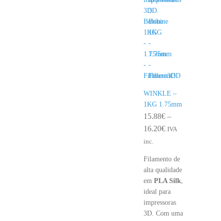
WINKLE –
1KG 1.75mm
15.88
€
–
Price
16.20
€
IVA
range:
inc.
15.88€
Filamento de
through
alta qualidade
16.20€
em
PLA Silk
,
ideal para
impressoras
3D. Com uma