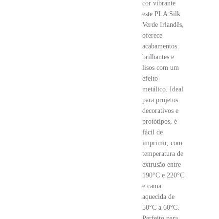
cor vibrante
este PLA Silk
Verde Irlandês,
oferece
acabamentos
brilhantes e
lisos com um
efeito
metálico. Ideal
para projetos
decorativos e
protótipos, é
fácil de
imprimir, com
temperatura de
extrusão entre
190°C e 220°C
e cama
aquecida de
50°C a 60°C.
Perfeito para