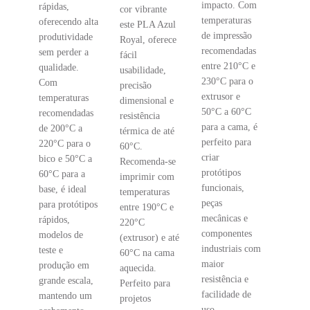
impacto. Com
rápidas,
cor vibrante
temperaturas
oferecendo alta
este PLA Azul
de impressão
produtividade
Royal, oferece
recomendadas
sem perder a
fácil
entre 210°C e
qualidade.
usabilidade,
230°C para o
Com
precisão
extrusor e
temperaturas
dimensional e
50°C a 60°C
recomendadas
resistência
para a cama, é
de 200°C a
térmica de até
perfeito para
220°C para o
60°C.
criar
bico e 50°C a
Recomenda-se
protótipos
60°C para a
imprimir com
funcionais,
base, é ideal
temperaturas
peças
para protótipos
entre 190°C e
mecânicas e
rápidos,
220°C
componentes
modelos de
(extrusor) e até
industriais com
teste e
60°C na cama
maior
produção em
aquecida.
resistência e
grande escala,
Perfeito para
facilidade de
mantendo um
projetos
uso.