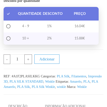
Desconto por quantidade
QUANTIDADE
DESCONTO
PREÇO
4 - 9
1%
16.04
€
10 +
2%
15.88
€
Quantidade de PLA Silk Kings Gold WINKLE - 1KG 1.75mm
-
+
Adicionar
REF:
#A1F2PLASILKKG
Categorias:
PLA Silk
,
Filamentos
,
Impressão
3D
,
PLA SILK STANDARD
,
Winkle
Etiquetas:
Amarelo
,
PLA
,
PLA
Amarelo
,
PLA Silk
,
PLA Silk Winkle
,
winkle
Marca:
Winkle
DESCRIÇÃO
INFORMAÇÃO ADICIONAL