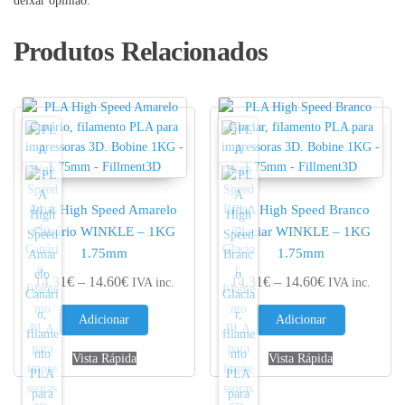
deixar opinião.
Produtos Relacionados
PLA High Speed Amarelo
PLA High Speed Branco
Canário WINKLE – 1KG
Glaciar WINKLE – 1KG
1.75mm
1.75mm
Price range: 14.31€ through 14.60€
Price range: 
14.31
€
–
14.60
€
14.31
€
–
14.60
€
IVA inc.
IVA inc.
Adicionar
Adicionar
Vista Rápida
Vista Rápida