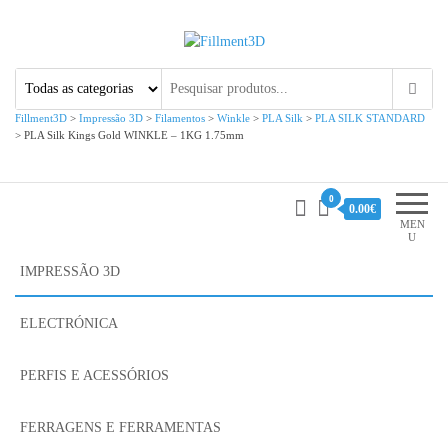
Fillment3D
Componentes e Serviço de
Impressão 3D
Fillment3D
>
Impressão 3D
>
Filamentos
>
Winkle
>
PLA Silk
>
PLA SILK STANDARD
>
PLA Silk Kings Gold WINKLE – 1KG 1.75mm
0
0.00€
MEN
U
IMPRESSÃO 3D
ELECTRÓNICA
PERFIS E ACESSÓRIOS
FERRAGENS E FERRAMENTAS