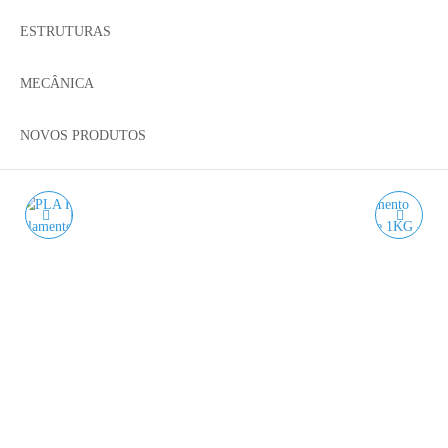
ESTRUTURAS
MECÂNICA
NOVOS PRODUTOS
PLA HD LILÁS SUAVE
PLA SILK MERCURY
PASTEL WINKLE - 1KG
SILVER WINKLE - 1KG
1.75MM
1.75MM