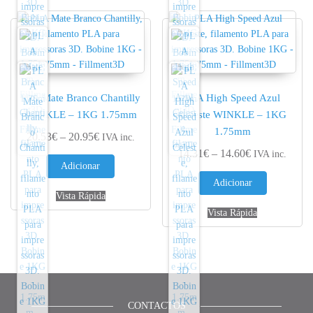
PLA Mate Branco Chantilly
PLA High Speed Azul
WINKLE – 1KG 1.75mm
Celeste WINKLE – 1KG
1.75mm
Price range: 20.53€ through 20.95€
20.53
€
–
20.95
€
IVA inc.
Price range: 
14.31
€
–
14.60
€
IVA inc.
Adicionar
Adicionar
Vista Rápida
Vista Rápida
CONTACTOS