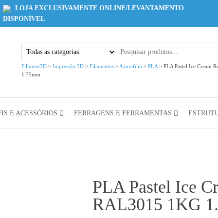
LOJA EXCLUSIVAMENTE ONLINE/LEVANTAMENTO
DISPONÍVEL
Fillment3D
>
Impressão 3D
>
Filamentos
>
Azurefilm
>
PLA
>
PLA Pastel Ice Cream 
1.75mm
IS E ACESSÓRIOS
FERRAGENS E FERRAMENTAS
ESTRUT
PLA Pastel Ice C
RAL3015 1KG 1