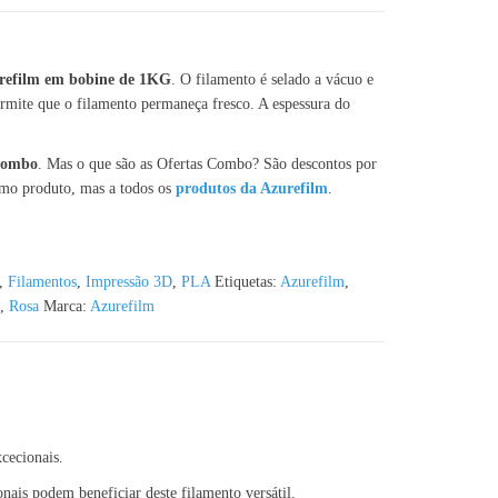
refilm em bobine de 1KG
. O filamento é selado a vácuo e
mite que o filamento permaneça fresco. A espessura do
 Combo
. Mas o que são as Ofertas Combo? São descontos por
smo produto, mas a todos os
produtos da Azurefilm
.
,
Filamentos
,
Impressão 3D
,
PLA
Etiquetas:
Azurefilm
,
,
Rosa
Marca:
Azurefilm
cecionais.
onais podem beneficiar deste filamento versátil.