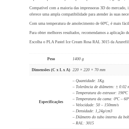
Compatível com a maioria das impressoras 3D do mercado, i
oferece uma ampla compatibilidade para atender às suas nece
Com uma temperatura de amolecimento de 60ºC, é mais fácil 
Para obter melhores resultados, recomendamos a aplicação 
Escolha o PLA Pastel Ice Cream Rosa RAL 3015 da Azurefilm e
Peso
1400 g
Dimensões (C x L x A)
220 × 220 × 70 mm
– Quantidade: 1Kg.
– Tolerância de diâmetro: ± 0.02
– Temperatura do extrusor: 190ºC
– Temperatura da cama: 0ºC – 60
Especificações
– Velocidade: 50 – 150mm/s
– Densidade: 1,24g/cm3
– Diâmetro do tubo interno da bo
– RAL: 3015