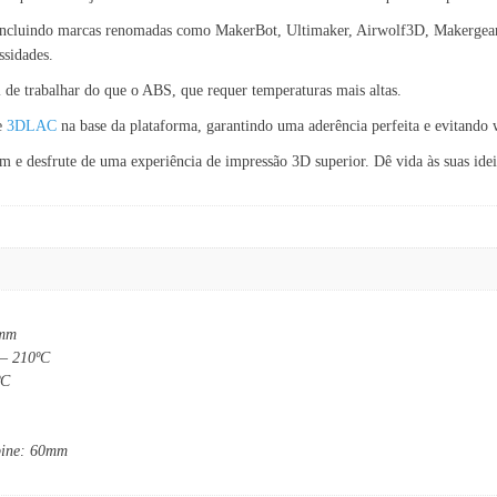
ncluindo marcas renomadas como MakerBot, Ultimaker, Airwolf3D, Makergear, 
ssidades.
de trabalhar do que o ABS, que requer temperaturas mais altas.
de
3DLAC
na base da plataforma, garantindo uma aderência perfeita e evitando 
 desfrute de uma experiência de impressão 3D superior. Dê vida às suas ideia
 mm
 – 210ºC
ºC
bine: 60mm