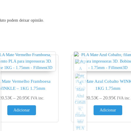
duto podem deixar opinião.
 Mate Vermelho Framboesa
PLA Mate Azul Cobalto WIN
WINKLE – 1KG 1.75mm
1KG 1.75mm
4.60€
Price range: 20.53€ through 20.95€
Price ra
20.53
€
–
20.95
€
20.53
€
–
20.95
€
IVA inc.
IVA inc.
Adicionar
Adicionar