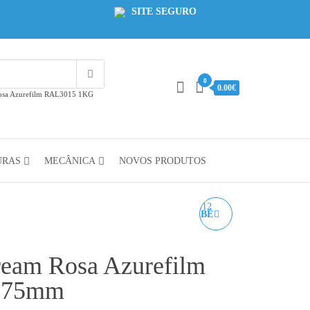
SITE SEGURO
0
0.00€
Rosa Azurefilm RAL3015 1KG
URAS
MECÂNICA
NOVOS PRODUTOS
PLA PASTEL AZUL BEBÉ
AZUREFILM RAL 5012
ream Rosa Azurefilm
1KG 1.75MM
.75mm