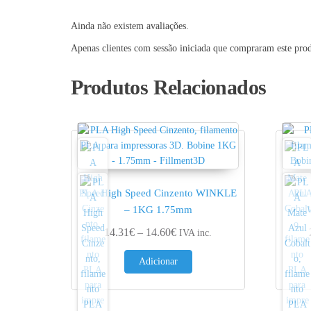
Ainda não existem avaliações.
Apenas clientes com sessão iniciada que compraram este pro
Produtos Relacionados
PLA High Speed Cinzento WINKLE
PLA
– 1KG 1.75mm
Price range: 14.31€ through 1
14.31
€
–
14.60
€
IVA inc.
Adicionar