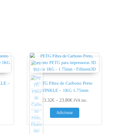
KLE –
PETG Fibra de Carbono Preto
WINKLE – 1KG 1.75mm
nge: 20.53€ through 20.95€
Price range: 23.32€ through 23.
23.32
€
–
23.80
€
IVA inc.
Adicionar