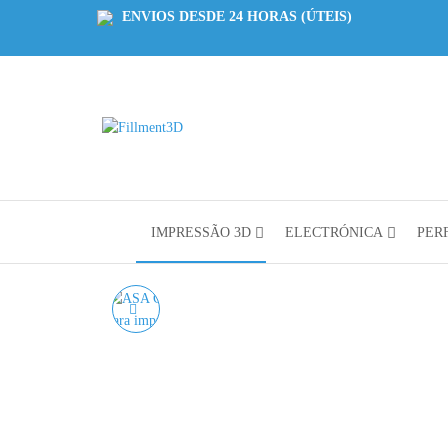
ENVIOS DESDE 24 HORAS (ÚTEIS)
Fillment3D
Componentes
e Serviço de
Impressão
3D
IMPRESSÃO 3D
ELECTRÓNICA
PERF
ASA CINZENTO
WINKLE - 1KG 1.75MM