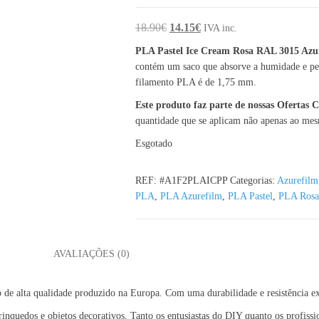
O preço original era: 18.90€.
O preço atual é: 14.15€.
18.90
€
14.15
€
IVA inc.
PLA Pastel Ice Cream Rosa RAL 3015 Azu
contém um saco que absorve a humidade e per
filamento PLA é de 1,75 mm.
Este produto faz parte de nossas Ofertas
quantidade que se aplicam não apenas ao me
Esgotado
REF:
#A1F2PLAICPP
Categorias:
Azurefilm
PLA
,
PLA Azurefilm
,
PLA Pastel
,
PLA Rosa
L
AVALIAÇÕES (0)
 de alta qualidade produzido na Europa. Com uma durabilidade e resistência ex
brinquedos e objetos decorativos. Tanto os entusiastas do DIY quanto os profissi