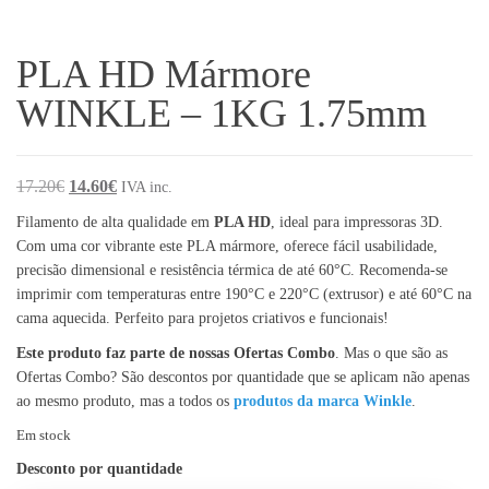
PLA HD Mármore
WINKLE – 1KG 1.75mm
O preço original era: 17.20€.
O preço atual é: 14.60€.
17.20
€
14.60
€
IVA inc.
Filamento de alta qualidade em
PLA HD
, ideal para impressoras 3D.
Com uma cor vibrante este PLA mármore, oferece fácil usabilidade,
precisão dimensional e resistência térmica de até 60°C. Recomenda-se
imprimir com temperaturas entre 190°C e 220°C (extrusor) e até 60°C na
cama aquecida. Perfeito para projetos criativos e funcionais!
Este produto faz parte de nossas Ofertas Combo
. Mas o que são as
Ofertas Combo? São descontos por quantidade que se aplicam não apenas
ao mesmo produto, mas a todos os
produtos da marca Winkle
.
Em stock
Desconto por quantidade