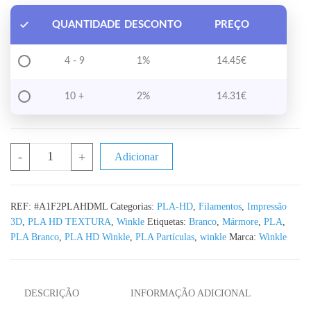
QUANTIDADE
DESCONTO
PREÇO
4 - 9
1%
14.45
€
10 +
2%
14.31
€
Quantidade de PLA HD Mármore WINKLE - 1KG 1.75mm
-
+
Adicionar
REF:
#A1F2PLAHDML
Categorias:
PLA-HD
,
Filamentos
,
Impressão
3D
,
PLA HD TEXTURA
,
Winkle
Etiquetas:
Branco
,
Mármore
,
PLA
,
PLA Branco
,
PLA HD Winkle
,
PLA Partículas
,
winkle
Marca:
Winkle
DESCRIÇÃO
INFORMAÇÃO ADICIONAL