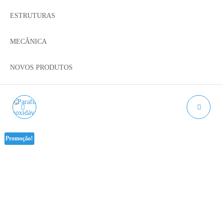
ESTRUTURAS
MECÂNICA
NOVOS PRODUTOS
PARAFUSO
PRECISION SHIM
HEXAGONAL
Promoção!
SEXTAVADO EXTERIOR
DIN 933 A2 M5 - AÇO
INOX.