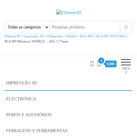
Fillment3D
Componentes e Serviço de
Impressão 3D
Fillment3D
>
Impressão 3D
>
Filamentos
>
Winkle
>
PLA-HD
>
PLA HD TEXTURA
>
PLA HD Mármore WINKLE – 1KG 1.75mm
0
0.00€
MEN
U
IMPRESSÃO 3D
ELECTRÓNICA
PERFIS E ACESSÓRIOS
FERRAGENS E FERRAMENTAS