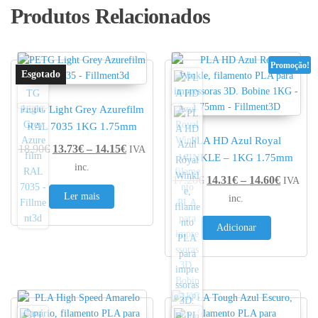
Produtos Relacionados
Promoção!
PETG Light Grey Azurefilm
RAL 7035 1KG 1.75mm
PLA HD Azul Royal
Price range: 13.73€ through 14.15€
18.90
€
13.73
€
–
14.15
€
IVA
WINKLE – 1KG 1.75mm
inc.
Price r
17.20
€
14.31
€
–
14.60
€
IVA
Ler mais
inc.
Adicionar