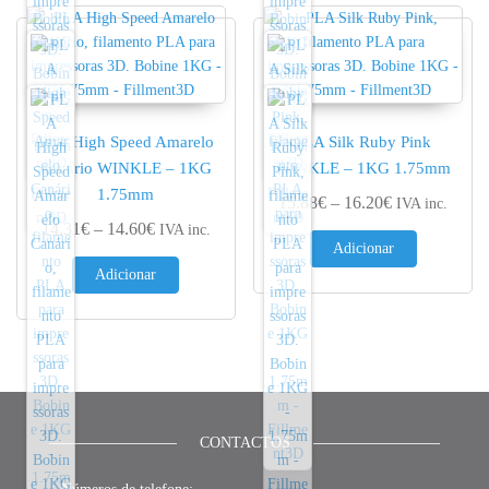
PLA High Speed Amarelo
PLA Silk Ruby Pink
Canário WINKLE – 1KG
WINKLE – 1KG 1.75mm
1.75mm
Price range: 
15.88
€
–
16.20
€
IVA inc.
Price range: 14.31€ through 14.60€
14.31
€
–
14.60
€
IVA inc.
Adicionar
Adicionar
CONTACTOS