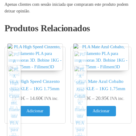
Apenas clientes com sessão iniciada que compraram este produto podem
deixar opinião.
Produtos Relacionados
PLA High Speed Cinzento
PLA Mate Azul Cobalto
WINKLE – 1KG 1.75mm
WINKLE – 1KG 1.75mm
Price range: 14.31€ through 14.60€
Price range: 
14.31
€
–
14.60
€
20.53
€
–
20.95
€
IVA inc.
IVA inc.
Adicionar
Adicionar