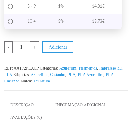
5 - 9
1%
14.01
€
10 +
3%
13.73
€
Quantidade de PLA Champagne Azurefilm RAL 1015 1KG 1.75m
-
+
Adicionar
REF:
#A1F2PLACP
Categorias:
Azurefilm
,
Filamentos
,
Impressão 3D
,
PLA
Etiquetas:
Azurefilm
,
Castanho
,
PLA
,
PLA Azurefilm
,
PLA
Castanho
Marca:
Azurefilm
DESCRIÇÃO
INFORMAÇÃO ADICIONAL
AVALIAÇÕES (0)