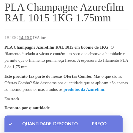
PLA Champagne Azurefilm
RAL 1015 1KG 1.75mm
O preço original era: 18.90€.
O preço atual é: 14.15€.
18.90
€
14.15
€
IVA inc.
PLA Champagne Azurefilm RAL 1015 em bobine de 1KG
. O
filamento é selado a vácuo e contém um saco que absorve a humidade e
permite que o filamento permaneça fresco. A espessura do filamento PLA
é de 1,75 mm.
Este produto faz parte de nossas Ofertas Combo
. Mas o que são as
Ofertas Combo? São descontos por quantidade que se aplicam não apenas
ao mesmo produto, mas a todos os
produtos da Azurefilm
.
Em stock
Desconto por quantidade
QUANTIDADE
DESCONTO
PREÇO