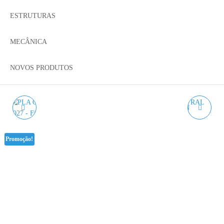
ESTRUTURAS
MECÂNICA
NOVOS PRODUTOS
PLA CARIBBEAN
PLA LAGOON GREEN
GREEN AZUREFILM
AZUREFILM RAL 6001
Promoção!
RAL 6027 1KG 1.75MM
1KG 1.75MM