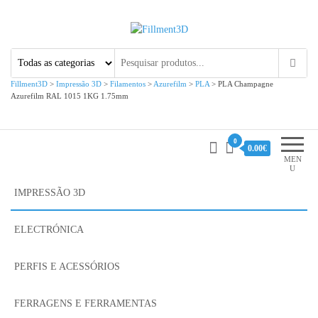
Fillment3D
Componentes e Serviço de
Impressão 3D
Fillment3D
>
Impressão 3D
>
Filamentos
>
Azurefilm
>
PLA
>
PLA Champagne
Azurefilm RAL 1015 1KG 1.75mm
0
0.00€
MEN
U
IMPRESSÃO 3D
ELECTRÓNICA
PERFIS E ACESSÓRIOS
FERRAGENS E FERRAMENTAS