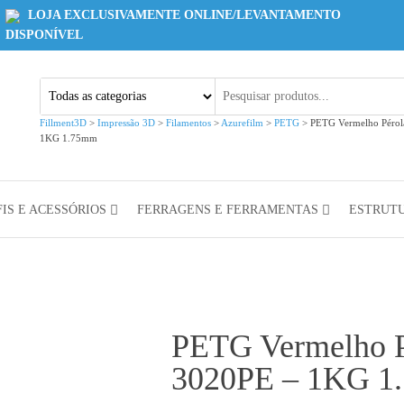
LOJA EXCLUSIVAMENTE ONLINE/LEVANTAMENTO
DISPONÍVEL
Fillment3D
>
Impressão 3D
>
Filamentos
>
Azurefilm
>
PETG
>
PETG Vermelho Pérol
1KG 1.75mm
IS E ACESSÓRIOS
FERRAGENS E FERRAMENTAS
ESTRUT
PETG Vermelho P
3020PE – 1KG 1