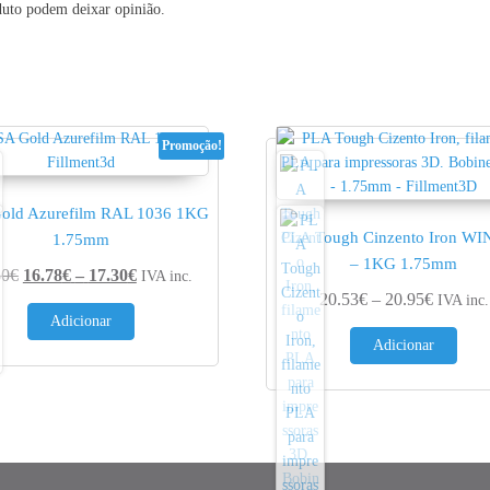
duto podem deixar opinião.
Promoção!
old Azurefilm RAL 1036 1KG
PLA Tough Cinzento Iron W
1.75mm
– 1KG 1.75mm
Price range: 16.78€ through 17.30€
60
€
16.78
€
–
17.30
€
IVA inc.
4.60€
Price ra
20.53
€
–
20.95
€
IVA inc.
Adicionar
Adicionar