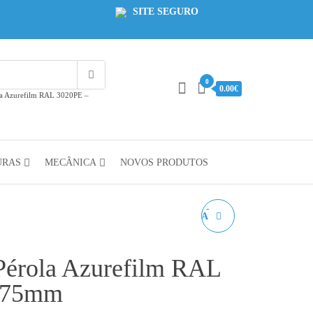
SITE SEGURO
0
0.00€
a Azurefilm RAL 3020PE –
URAS
MECÂNICA
NOVOS PRODUTOS
PETG VERDE PÉROLA
AZUREFILM RAL
érola Azurefilm RAL
6019PE - 1KG 1.75MM
.75mm