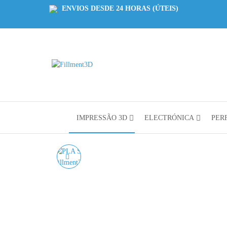
ENVIOS DESDE 24 HORAS (ÚTEIS)
Fillment3D
Componentes
e Serviço de
Impressão
3D
IMPRESSÃO 3D
ELECTRÓNICA
PERF
PLA SILK GRAPHITE
GREY AZUREFILM RAL
2010 - 1KG 1.75MM