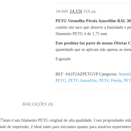
O preço original era: 18.90€.
O preço atual é: 14.15€.
18.90
€
14.15
€
IVA inc.
PETG Vermelho Pérola Azurefilm RAL 3
contém um saco que absorve a humidade e per
filamento PETG é de 1,75 mm.
Este produto faz parte de nossas Ofertas
quantidade que se aplicam não apenas ao me
Esgotado
REF:
#A1F2AZPETGVP
Categorias:
Azuref
PETG
,
PETG Azurefilm
,
PETG Pérola
,
PET
L
AVALIAÇÕES (0)
é um filamento PETG original de alta qualidade. Com propriedades sólidas e
de de impressão, é ideal tanto para iniciantes quanto para usuários experientes