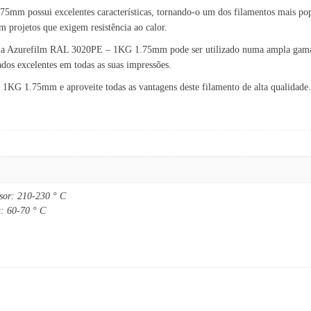
possui excelentes características, tornando-o um dos filamentos mais popula
em projetos que exigem resistência ao calor.
ola Azurefilm RAL 3020PE – 1KG 1.75mm pode ser utilizado numa ampla gama de
ados excelentes em todas as suas impressões.
 1.75mm e aproveite todas as vantagens deste filamento de alta qualidade. Dê
usor: 210-230 ° C
a: 60-70 ° C