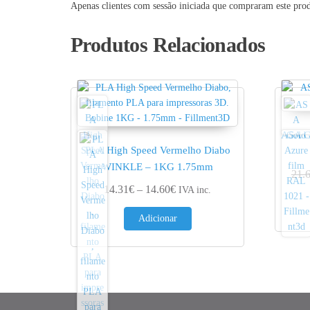
Apenas clientes com sessão iniciada que compraram este pro
Produtos Relacionados
ASA G
PLA High Speed Vermelho Diabo
WINKLE – 1KG 1.75mm
21.
Price range: 14.31€ through 1
14.31
€
–
14.60
€
IVA inc.
Adicionar