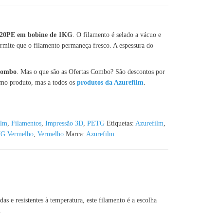
020PE em bobine de 1KG
. O filamento é selado a vácuo e
mite que o filamento permaneça fresco. A espessura do
 Combo
. Mas o que são as Ofertas Combo? São descontos por
smo produto, mas a todos os
produtos da Azurefilm
.
ilm
,
Filamentos
,
Impressão 3D
,
PETG
Etiquetas:
Azurefilm
,
G Vermelho
,
Vermelho
Marca:
Azurefilm
 resistentes à temperatura, este filamento é a escolha
.