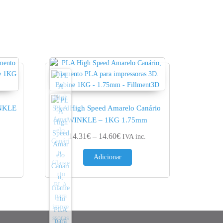
INKLE
PLA High Speed Amarelo Canário
WINKLE – 1KG 1.75mm
nge: 20.53€ through 20.95€
Price range: 14.31€ through 14.
14.31
€
–
14.60
€
IVA inc.
Adicionar