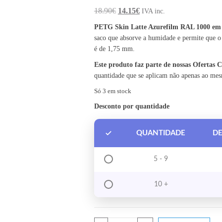
O preço original era: 18.90€.
O preço atual é: 14.15€.
18.90
€
14.15
€
IVA inc.
PETG Skin Latte Azurefilm RAL 1000 em
saco que absorve a humidade e permite que o
é de 1,75 mm.
Este produto faz parte de nossas Ofertas
quantidade que se aplicam não apenas ao me
Só 3 em stock
Desconto por quantidade
QUANTIDADE
D
5 - 9
10 +