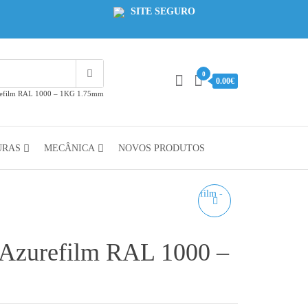
SITE SEGURO
0
0.00€
refilm RAL 1000 – 1KG 1.75mm
URAS
MECÂNICA
NOVOS PRODUTOS
PETG PASTEL BABY
BLUE AZUREFILM RAL
 Azurefilm RAL 1000 –
5012 - 1KG 1.75MM