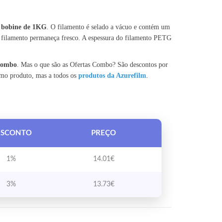
 bobine de 1KG
. O filamento é selado a vácuo e contém um
 filamento permaneça fresco. A espessura do filamento PETG
 Combo
. Mas o que são as Ofertas Combo? São descontos por
smo produto, mas a todos os
produtos da Azurefilm
.
ESCONTO
PREÇO
1%
14.01
€
3%
13.73
€