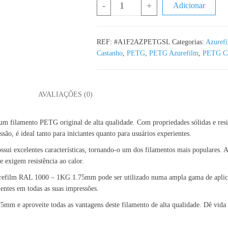
Quantidade de PETG Skin Latte Azu
-
+
Adicionar
REF:
#A1F2AZPETGSL
Categorias:
Azuref
Castanho
,
PETG
,
PETG Azurefilm
,
PETG Ca
L
AVALIAÇÕES (0)
amento PETG original de alta qualidade. Com propriedades sólidas e resisten
ão, é ideal tanto para iniciantes quanto para usuários experientes.
xcelentes características, tornando-o um dos filamentos mais populares. Alé
e exigem resistência ao calor.
urefilm RAL 1000 – 1KG 1.75mm pode ser utilizado numa ampla gama de aplicaç
lentes em todas as suas impressões.
e aproveite todas as vantagens deste filamento de alta qualidade. Dê vida às