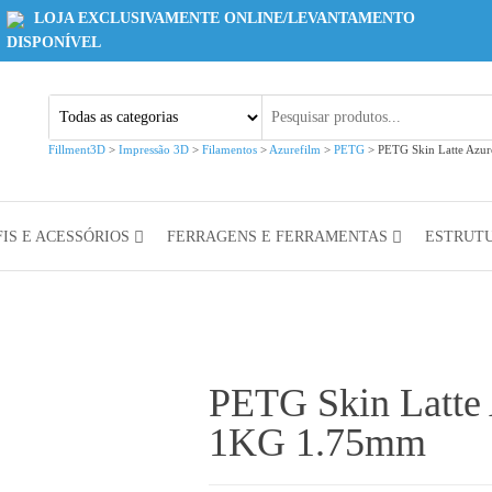
LOJA EXCLUSIVAMENTE ONLINE/LEVANTAMENTO
DISPONÍVEL
Fillment3D
>
Impressão 3D
>
Filamentos
>
Azurefilm
>
PETG
>
PETG Skin Latte Azu
IS E ACESSÓRIOS
FERRAGENS E FERRAMENTAS
ESTRUT
PETG Skin Latte
1KG 1.75mm