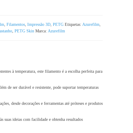
refilm RAL 1000 - 1KG 1.75mm
ilm
,
Filamentos
,
Impressão 3D
,
PETG
Etiquetas:
Azurefilm
,
stanho
,
PETG Skin
Marca:
Azurefilm
tes à temperatura, este filamento é a escolha perfeita para
m de ser durável e resistente, pode suportar temperaturas
ões, desde decorações e ferramentas até próteses e produtos
 suas ideias com facilidade e obtenha resultados