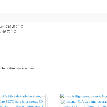
usor: 210-230 ° C
a: 60-70 ° C
duto podem deixar opinião.