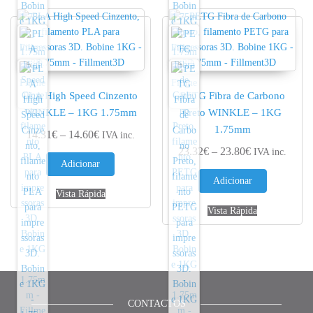
PLA High Speed Cinzento
PETG Fibra de Carbono
WINKLE – 1KG 1.75mm
Preto WINKLE – 1KG
1.75mm
Price range: 14.31€ through 14.60€
14.31
€
–
14.60
€
IVA inc.
Price range: 
23.32
€
–
23.80
€
IVA inc.
Adicionar
Adicionar
Vista Rápida
Vista Rápida
CONTACTOS