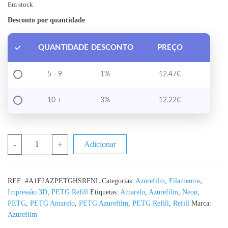
Em stock
Desconto por quantidade
QUANTIDADE
DESCONTO
PREÇO
5 - 9
1%
12.47
€
10 +
3%
12.22
€
Quantidade de PETG Refill Hyper Speed Neon Lime Azurefilm - 
-
+
Adicionar
REF:
#A1F2AZPETGHSRFNL
Categorias:
Azurefilm
,
Filamentos
,
Impressão 3D
,
PETG Refill
Etiquetas:
Amarelo
,
Azurefilm
,
Neon
,
PETG
,
PETG Amarelo
,
PETG Azurefilm
,
PETG Refill
,
Refill
Marca:
Azurefilm