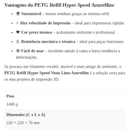
Vantagens do PETG Refill Hyper Speed Azurefilm:
🌍
Sustentável
– menos resíduos graças ao sistema refill.
⚡
Alta velocidade de impressão
– ideal para impressoras rápidas.
🖤
Cor preta intensa
– acabamento uniforme e profissional.
💪
Resistência mecânica e térmica
– ideal para peças funcionais.
🛠️
Fácil de usar
– excelente adesão à cama e baixa tendência a
deformações.
Se procura um filamento versátil, durável e mais amigo do ambiente, o
PETG Refill Hyper Speed Neon Lime Azurefilm
é a solução certa para
os seus projetos de impressão 3D.
Peso
1400 g
Dimensões (C x L x A)
220 × 220 × 70 mm