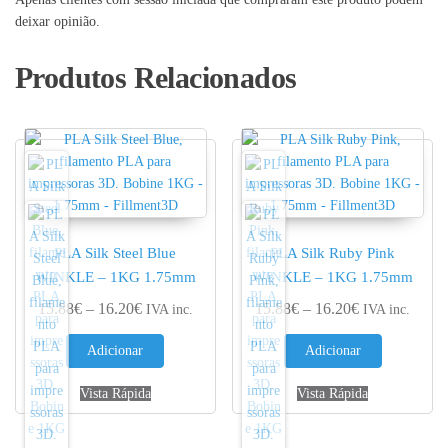
deixar opinião.
Produtos Relacionados
PLA Silk Steel Blue
PLA Silk Ruby Pink
WINKLE – 1KG 1.75mm
WINKLE – 1KG 1.75mm
Price range: 15.88€ through 16.20€
Price range: 
15.88
€
–
16.20
€
15.88
€
–
16.20
€
IVA inc.
IVA inc.
Adicionar
Adicionar
Vista Rápida
Vista Rápida