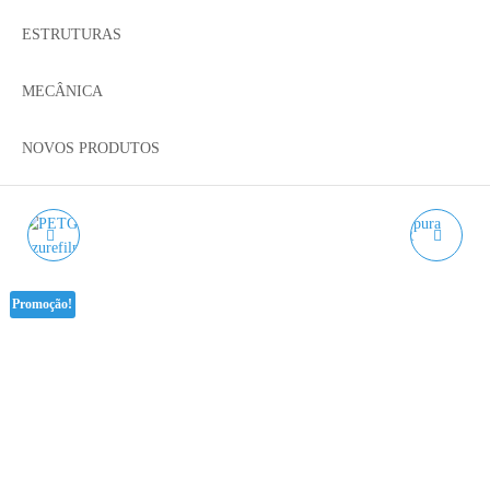
ESTRUTURAS
MECÂNICA
NOVOS PRODUTOS
PETG REFILL HYPER
PETG REFILL HYPER
SPEED MOON LIGHT
SPEED PÚRPURA
Promoção!
AZUREFILM - 1KG
TRANSPARENTE
AZUREFILM - 1KG