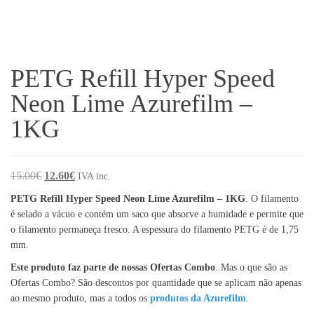
PETG Refill Hyper Speed
Neon Lime Azurefilm –
1KG
O preço original era: 15.00€.
O preço atual é: 12.60€.
15.00
€
12.60
€
IVA inc.
PETG Refill Hyper Speed Neon Lime Azurefilm – 1KG
. O filamento
é selado a vácuo e contém um saco que absorve a humidade e permite que
o filamento permaneça fresco. A espessura do filamento PETG é de 1,75
mm.
Este produto faz parte de nossas Ofertas Combo
. Mas o que são as
Ofertas Combo? São descontos por quantidade que se aplicam não apenas
ao mesmo produto, mas a todos os
produtos da Azurefilm
.