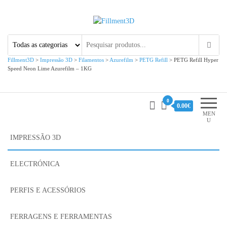
Fillment3D
Componentes e Serviço de
Impressão 3D
Fillment3D
>
Impressão 3D
>
Filamentos
>
Azurefilm
>
PETG Refill
>
PETG Refill Hyper
Speed Neon Lime Azurefilm – 1KG
0
0.00€
MEN
U
IMPRESSÃO 3D
ELECTRÓNICA
PERFIS E ACESSÓRIOS
FERRAGENS E FERRAMENTAS