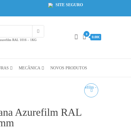
SITE SEGURO
0
0.00€
Azurefilm RAL 1016 – 1KG
URAS
MECÂNICA
NOVOS PRODUTOS
PETG PASTEL MINT
GREEN AZUREFILM
ana Azurefilm RAL
RAL 6019P - 1KG 1.75MM
5mm