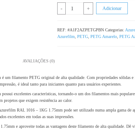
Quantidade de PETG Pastel Banana 
-
+
Adicionar
REF:
#A1F2AZPETGPBN
Categorias:
Azure
Azurefilm
,
PETG
,
PETG Amarelo
,
PETG Az
L
AVALIAÇÕES (0)
filamento PETG original de alta qualidade. Com propriedades sólidas e resis
pressão, é ideal tanto para iniciantes quanto para usuários experientes.
i excelentes características, tornando-o um dos filamentos mais populares. 
em projetos que exigem resistência ao calor.
 Azurefilm RAL 1016 – 1KG 1.75mm pode ser utilizado numa ampla gama de apli
ados excelentes em todas as suas impressões.
5mm e aproveite todas as vantagens deste filamento de alta qualidade. Dê vida