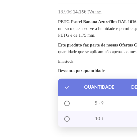
O preço original era: 18.90€.
O preço atual é: 14.15€.
18.90
€
14.15
€
IVA inc.
PETG Pastel Banana Azurefilm RAL 1016
um saco que absorve a humidade e permite qu
PETG é de 1,75 mm.
Este produto faz parte de nossas Ofertas
quantidade que se aplicam não apenas ao me
Em stock
Desconto por quantidade
QUANTIDADE
D
5 - 9
10 +