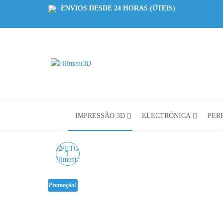
ENVIOS DESDE 24 HORAS (ÚTEIS)
Fillment3D
Componentes
e Serviço de
Impressão
3D
IMPRESSÃO 3D
ELECTRÓNICA
PERF
PETG PASTEL ICE
CREAM PINK
Promoção!
AZUREFILM RAL 3015 -