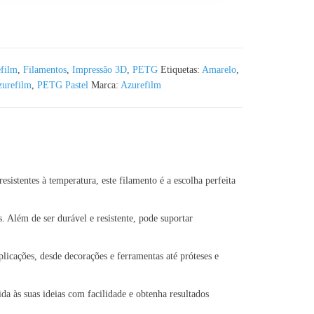
Azurefilm RAL 1016 - 1KG 1.75mm
film
,
Filamentos
,
Impressão 3D
,
PETG
Etiquetas:
Amarelo
,
urefilm
,
PETG Pastel
Marca:
Azurefilm
tentes à temperatura, este filamento é a escolha perfeita
Além de ser durável e resistente, pode suportar
cações, desde decorações e ferramentas até próteses e
 às suas ideias com facilidade e obtenha resultados