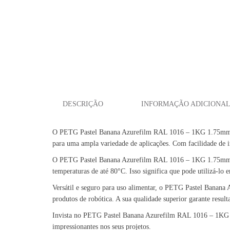
DESCRIÇÃO
INFORMAÇÃO ADICIONA
O PETG Pastel Banana Azurefilm RAL 1016 – 1KG 1.75mm é um 
para uma ampla variedade de aplicações. Com facilidade de im
O PETG Pastel Banana Azurefilm RAL 1016 – 1KG 1.75mm possu
temperaturas de até 80°C. Isso significa que pode utilizá-lo 
Versátil e seguro para uso alimentar, o PETG Pastel Banana
produtos de robótica. A sua qualidade superior garante result
Invista no PETG Pastel Banana Azurefilm RAL 1016 – 1KG 1.7
impressionantes nos seus projetos.