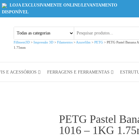
LOJA EXCLUSIVAMENTE ONLINE/LEVANTAMENTO
DISPONÍVEL
Fillment3D
>
Impressão 3D
>
Filamentos
>
Azurefilm
>
PETG
>
PETG Pastel Banana 
1.75mm
IS E ACESSÓRIOS
FERRAGENS E FERRAMENTAS
ESTRUT
PETG Pastel Ban
1016 – 1KG 1.7