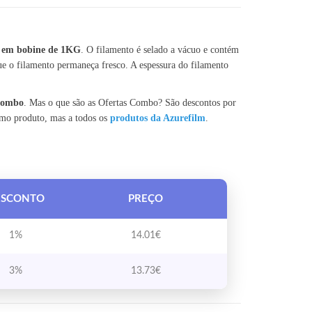
 em bobine de 1KG
. O filamento é selado a vácuo e contém
e o filamento permaneça fresco. A espessura do filamento
 Combo
. Mas o que são as Ofertas Combo? São descontos por
smo produto, mas a todos os
produtos da Azurefilm
.
ESCONTO
PREÇO
1%
14.01
€
3%
13.73
€