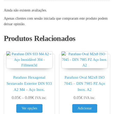
Ainda não existem avaliações.
Apenas clientes com sessão iniciada que compraram este produto podem
deixar opinião.
Produtos Relacionados
Parafuso Hexagonal
Parafuso Oval M2x8 ISO
Sextavado Exterior DIN 933
7045 – DIN 7985 PZ Aço
A2 M4 – Aço Inox.
Inox. A2
Price range: 0.05€ through 0.09€
0.05
€
–
0.09
€
0.05
€
IVA inc.
IVA inc.
This product has multiple variants. The options 
Ver opções
Adicionar