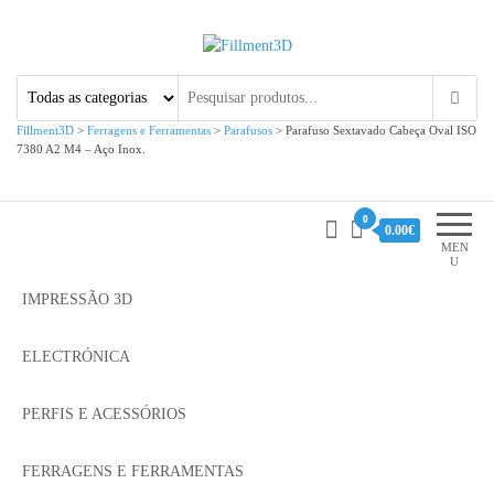
Fillment3D
Componentes e Serviço de
Impressão 3D
Fillment3D
>
Ferragens e Ferramentas
>
Parafusos
>
Parafuso Sextavado Cabeça Oval ISO
7380 A2 M4 – Aço Inox.
0
0.00€
MEN
U
IMPRESSÃO 3D
ELECTRÓNICA
PERFIS E ACESSÓRIOS
FERRAGENS E FERRAMENTAS