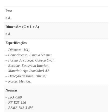
Peso
n.d.
Dimensões (C x L x A)
n.d.
Especificações
– Diâmetro: M4;
– Comprimento: 6 mm a 50 mm;
– Forma da cabeça: Cabeça Oval;
– Encaixe: Sextavada Interior;
– Material: Aço Inoxidável A2
– Direcção de rosca: Direita;
– Rosca: Métrica.
Normas
– ISO 7380
– NF E25-126
– ASME B18.3.4M