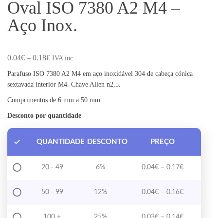
Oval ISO 7380 A2 M4 –
Aço Inox.
Price range: 0.04€ through 0.18€
0.04
€
–
0.18
€
IVA inc.
Parafuso ISO 7380 A2 M4 em aço inoxidável 304 de cabeça cónica
sextavada interior M4. Chave Allen n2,5.
Comprimentos de 6 mm a 50 mm.
Desconto por quantidade
QUANTIDADE
DESCONTO
PREÇO
Price range
20 - 49
6%
0.04
€
–
0.17
€
Price range
50 - 99
12%
0.04
€
–
0.16
€
Price range
100 +
25%
0.03
€
–
0.14
€