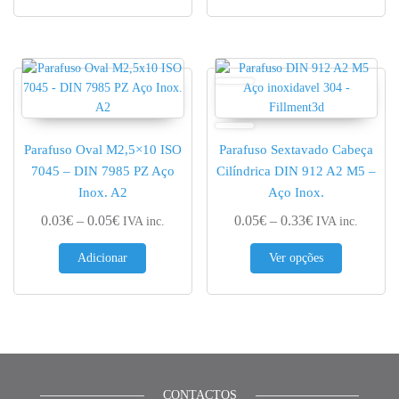
Parafuso Oval M2,5×10 ISO
Parafuso Sextavado Cabeça
7045 – DIN 7985 PZ Aço
Cilíndrica DIN 912 A2 M5 –
Inox. A2
Aço Inox.
Price range: 0.03€ through 0.05€
Price range: 0.
0.03
€
–
0.05
€
0.05
€
–
0.33
€
IVA inc.
IVA inc.
This produc
Adicionar
Ver opções
CONTACTOS