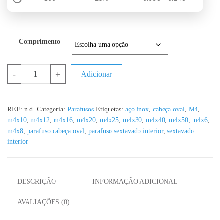
Comprimento
Quantidade de Parafuso Sextavado Cabeça Oval ISO 7380 A2 M4 -
-
+
Adicionar
REF:
n.d.
Categoria:
Parafusos
Etiquetas:
aço inox
,
cabeça oval
,
M4
,
m4x10
,
m4x12
,
m4x16
,
m4x20
,
m4x25
,
m4x30
,
m4x40
,
m4x50
,
m4x6
,
m4x8
,
parafuso cabeça oval
,
parafuso sextavado interior
,
sextavado
interior
DESCRIÇÃO
INFORMAÇÃO ADICIONAL
AVALIAÇÕES (0)