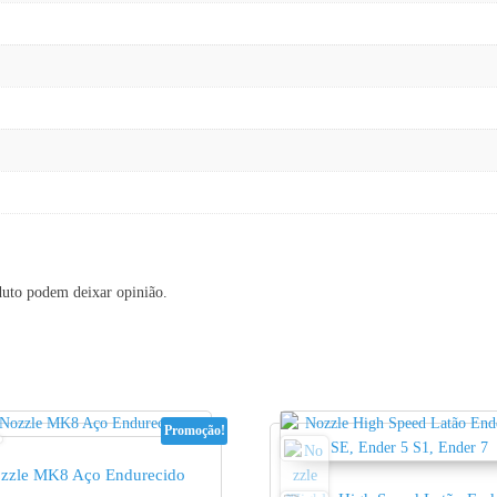
duto podem deixar opinião.
Promoção!
zzle MK8 Aço Endurecido