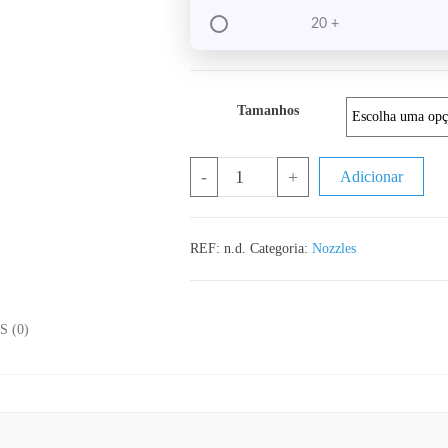
20 +
Tamanhos
Quantidade de Nozzle MK8 em Latão
-
+
Adicionar
REF:
n.d.
Categoria:
Nozzles
 (0)