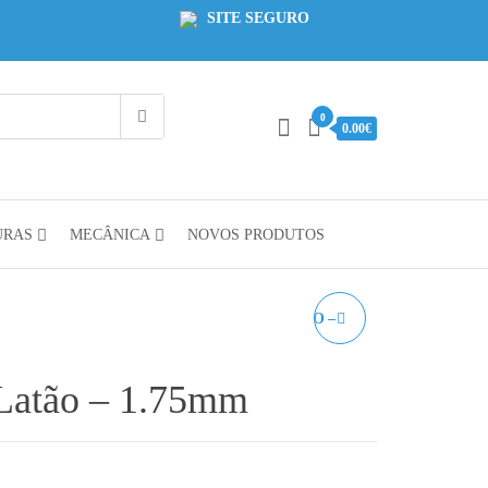
SITE SEGURO
0
0.00€
URAS
MECÂNICA
NOVOS PRODUTOS
NOZZLE MK8 EM AÇO –
1.75MM
Latão – 1.75mm