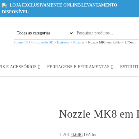
LOJA EXCLUSIVAMENTE ONLINE/LEVANTAMENTO
DISPONÍVEL
Fillment3D
>
Impressão 3D
>
Extrusor
>
Nozzles
>
Nozzle MK8 em Latão – 1.75mm
IS E ACESSÓRIOS
FERRAGENS E FERRAMENTAS
ESTRUT
Nozzle MK8 em 
1.20
€
0.60
€
IVA inc.