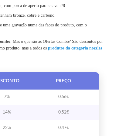
, com porca de aperto para chave nº8.
tenham bronze, cobre e carbono.
 de uma gravação numa das faces do produto, com o
 Combo
. Mas o que são as Ofertas Combo? São descontos por
smo produto, mas a todos os
produtos da categoria nozzles
ESCONTO
PREÇO
7%
0.56
€
14%
0.52
€
22%
0.47
€