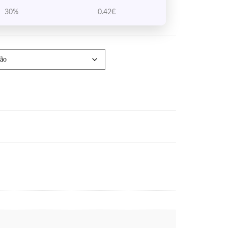
30%
0.42
€
 – 1.75mm