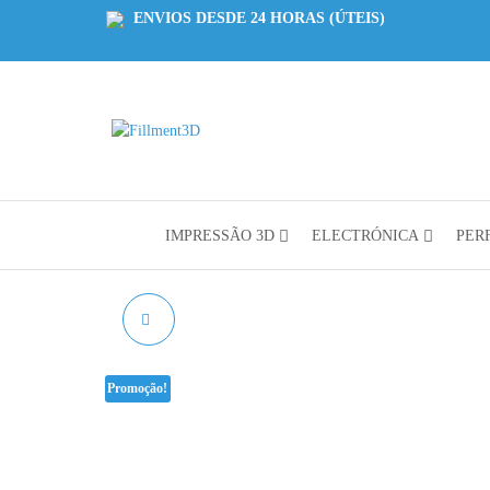
ENVIOS DESDE 24 HORAS (ÚTEIS)
Fillment3D
Componentes
e Serviço de
Impressão
3D
IMPRESSÃO 3D
ELECTRÓNICA
PERF
FIM DE CURSO
(ENDSTOP)
Promoção!