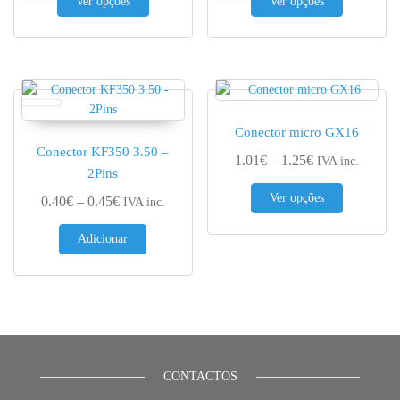
Ver opções
Ver opções
Conector micro GX16
Conector KF350 3.50 –
Price range: 1.
1.01
€
–
1.25
€
IVA inc.
2Pins
This produc
Ver opções
Price range: 0.40€ through 0.45€
0.40
€
–
0.45
€
IVA inc.
Adicionar
CONTACTOS