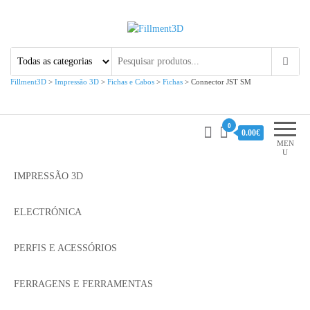
Fillment3D
Componentes e Serviço de
Impressão 3D
Fillment3D
>
Impressão 3D
>
Fichas e Cabos
>
Fichas
>
Connector JST SM
0
0.00€
MEN
U
IMPRESSÃO 3D
ELECTRÓNICA
PERFIS E ACESSÓRIOS
FERRAGENS E FERRAMENTAS