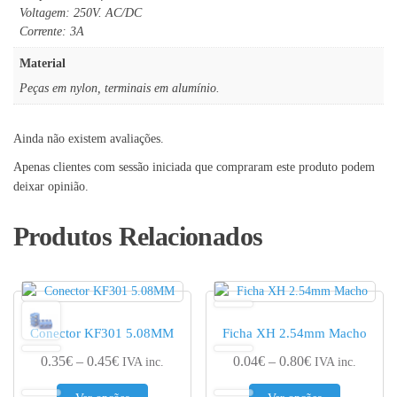
Voltagem: 250V. AC/DC
Corrente: 3A
Material
Peças em nylon, terminais em alumínio.
Ainda não existem avaliações.
Apenas clientes com sessão iniciada que compraram este produto podem
deixar opinião.
Produtos Relacionados
Conector KF301 5.08MM
Ficha XH 2.54mm Macho
Price range: 0.35€ through 0.45€
Price range: 0.
0.35
€
–
0.45
€
0.04
€
–
0.80
€
IVA inc.
IVA inc.
This product has multiple variants. The options 
This produc