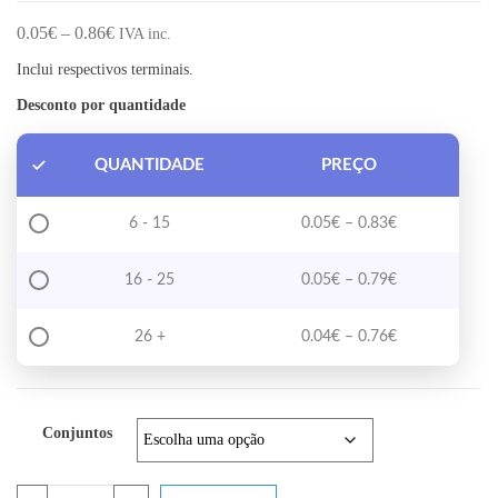
Price range: 0.05€ through 0.86€
0.05
€
–
0.86
€
IVA inc.
Inclui respectivos terminais.
Desconto por quantidade
QUANTIDADE
PREÇO
Price range: 0
6 - 15
0.05
€
–
0.83
€
Price range: 0
16 - 25
0.05
€
–
0.79
€
Price range: 0
26 +
0.04
€
–
0.76
€
Conjuntos
Quantidade de Connector JST SM