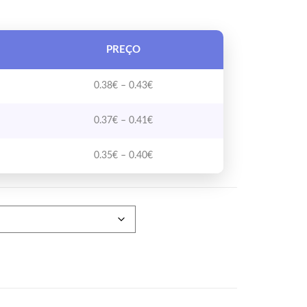
PREÇO
Price range: 0.38€ through 0.43€
0.38
€
–
0.43
€
Price range: 0.37€ through 0.41€
0.37
€
–
0.41
€
Price range: 0.35€ through 0.40€
0.35
€
–
0.40
€
8MM