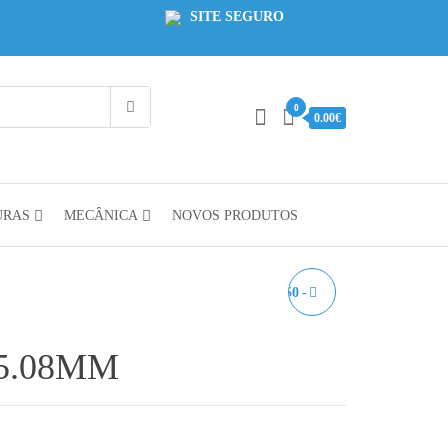
SITE SEGURO
0
0.00€
URAS
MECÂNICA
NOVOS PRODUTOS
CONECTOR KF350 3.50 -
2PINS
 5.08MM
 0.45€