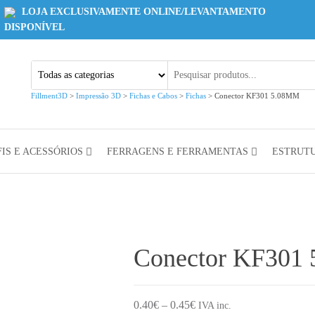
LOJA EXCLUSIVAMENTE ONLINE/LEVANTAMENTO
DISPONÍVEL
Fillment3D
>
Impressão 3D
>
Fichas e Cabos
>
Fichas
>
Conector KF301 5.08MM
IS E ACESSÓRIOS
FERRAGENS E FERRAMENTAS
ESTRUT
Conector KF301
Price range: 0.40€ through
0.40
€
–
0.45
€
IVA inc.