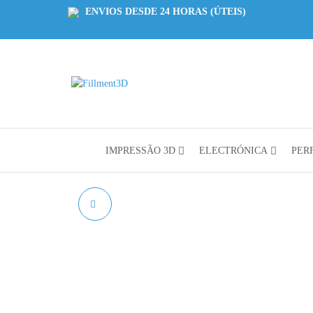
ENVIOS DESDE 24 HORAS (ÚTEIS)
Fillment3D
Componentes
e Serviço de
Impressão
3D
IMPRESSÃO 3D
ELECTRÓNICA
PERF
MICRO SERVO 9G -
SG90