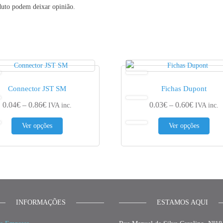
duto podem deixar opinião.
Connector JST SM
Fichas Dupont
€
Price range: 0.04€ through 0.86€
Price ran
0.04
€
–
0.86
€
0.03
€
–
0.60
€
IVA inc.
IVA inc.
iants. The options may be chosen on the product page
This product has multiple variants. The options may be 
This
Ver opções
Ver opções
INFORMAÇÕES
ESTAMOS AQUI