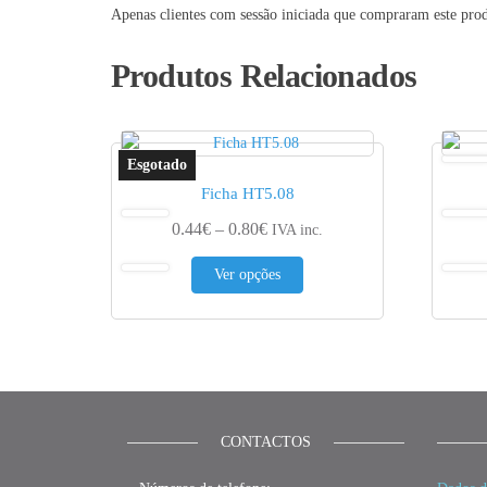
Apenas clientes com sessão iniciada que compraram este pro
Produtos Relacionados
Ficha HT5.08
Price range: 0.44€ through 0.80
0.44
€
–
0.80
€
IVA inc.
This product has multiple var
Ver opções
CONTACTOS