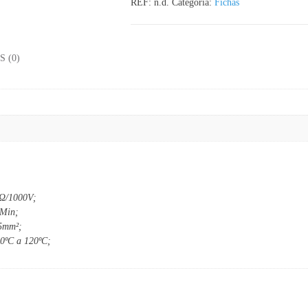
REF:
n.d.
Categoria:
Fichas
 (0)
MΩ/1000V;
1Min;
5mm²;
30ºC a 120ºC;