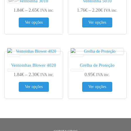
Ventoinha 3010
Ventoinha 5010
Price range: 1.84€ through 2.65€
Price range: 1.
1.84
€
–
2.65
€
1.76
€
–
2.20
€
IVA inc.
IVA inc.
This product has multiple variants. The options 
This produc
Ver opções
Ver opções
Ventoinhas Blower 4020
Grelha de Proteção
Price range: 1.84€ through 2.30€
1.84
€
–
2.30
€
0.95
€
IVA inc.
IVA inc.
This product has multiple variants. The options 
This produc
Ver opções
Ver opções