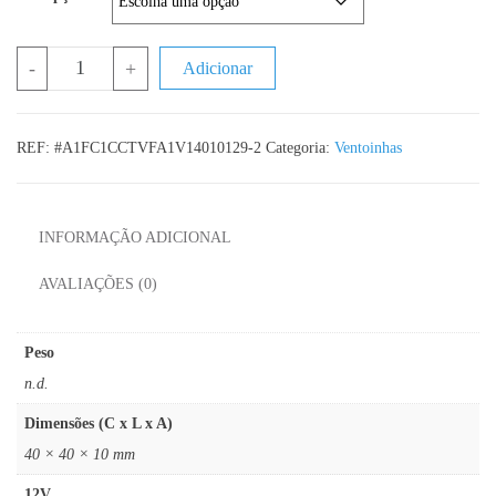
Quantidade de Ventoinha 4020
-
+
Adicionar
REF:
#A1FC1CCTVFA1V14010129-2
Categoria:
Ventoinhas
INFORMAÇÃO ADICIONAL
AVALIAÇÕES (0)
Peso
n.d.
Dimensões (C x L x A)
40 × 40 × 10 mm
12V