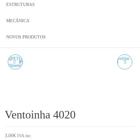
ESTRUTURAS
MECÂNICA
NOVOS PRODUTOS
PETG LARANJA TIGRE
PLA BRANCO LUMOS
AZUREFILM RAL 2009 -
LITHO AZUREFILM RAL
1KG 1.75MM
9012 1KG 1.75MM
Ventoinha 4020
3.00
€
IVA inc.