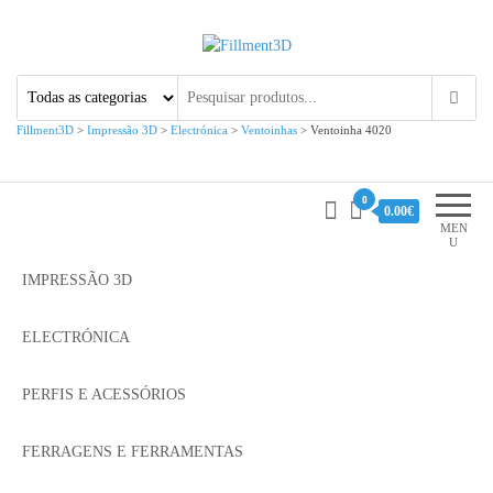
Fillment3D
Componentes e Serviço de
Impressão 3D
Fillment3D
>
Impressão 3D
>
Electrónica
>
Ventoinhas
>
Ventoinha 4020
0
0.00€
MEN
U
IMPRESSÃO 3D
ELECTRÓNICA
PERFIS E ACESSÓRIOS
FERRAGENS E FERRAMENTAS