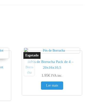
Pés de Borracha Pack de 4 –
ot
20x16x10,5
1.95
€
IVA inc.
ge: 1.24€ through 1.55€
Ler mais