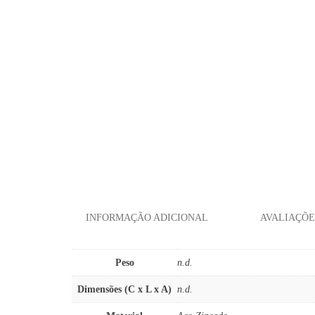
INFORMAÇÃO ADICIONAL
AVALIAÇÕES
Peso
n.d.
Dimensões (C x L x A)
n.d.