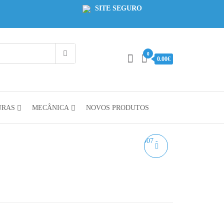
SITE SEGURO
0
0.00€
URAS
MECÂNICA
NOVOS PRODUTOS
ASA SILVER
AZUREFILM RAL 9007
1KG 1.75MM
 0.20€