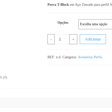
Porca T-Block
em Aço Zincado para perfil S
Opções
Quantidade de T-Block 2020
-
+
Adicionar
REF:
n.d.
Categoria:
Acessórios Perfis
 (0)