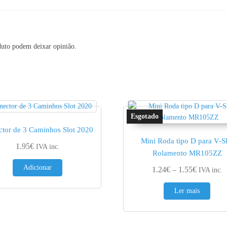
duto podem deixar opinião.
tor de 3 Caminhos Slot 2020
Mini Roda tipo D para V-Sl
1.95
€
IVA inc.
Rolamento MR105ZZ
Adicionar
Price ran
1.24
€
–
1.55
€
IVA inc.
Ler mais