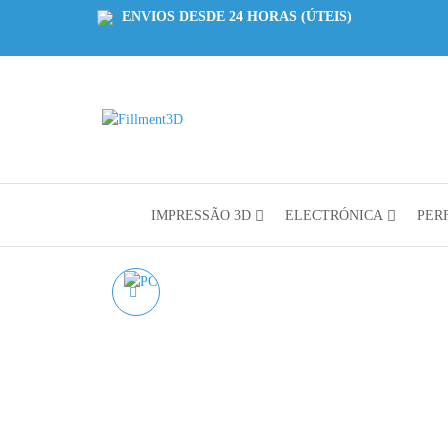
ENVIOS DESDE 24 HORAS (ÚTEIS)
Fillment3D
Componentes
e Serviço de
Impressão
3D
IMPRESSÃO 3D
ELECTRÓNICA
PERF
PCTG PRETO
AZUREFILM RAL 9005 -
1KG 1.75MM