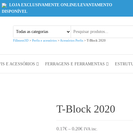
LOJA EXCLUSIVAMENTE ONLINE/LEVANTAMENTO
DISPONÍVEL
Fillment3D
>
Perfis e acessórios
>
Acessórios Perfis
>
T-Block 2020
IS E ACESSÓRIOS
FERRAGENS E FERRAMENTAS
ESTRUT
T-Block 2020
Price range: 0.17€ through
0.17
€
–
0.20
€
IVA inc.