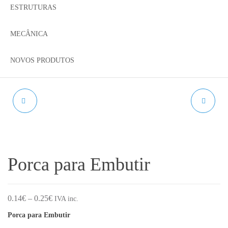
ESTRUTURAS
MECÂNICA
NOVOS PRODUTOS
TIRA DE ALGODÃO
PORCA ANTI-
20X70MM
BACKLASH
Porca para Embutir
Price range: 0.14€ through 0.25€
0.14
€
–
0.25
€
IVA inc.
Porca para Embutir