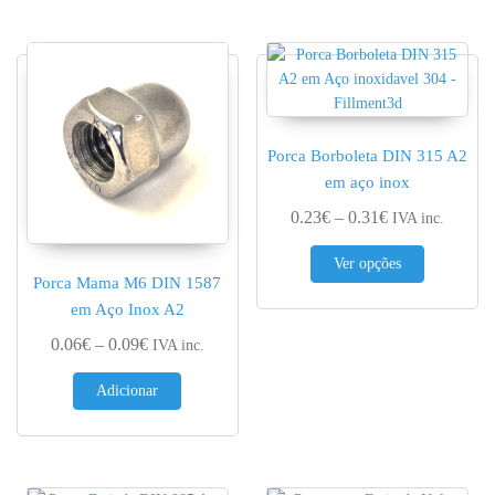
Porca Borboleta DIN 315 A2
em aço inox
Price range: 0.
0.23
€
–
0.31
€
IVA inc.
This produc
Ver opções
Porca Mama M6 DIN 1587
em Aço Inox A2
Price range: 0.06€ through 0.09€
0.06
€
–
0.09
€
IVA inc.
Adicionar