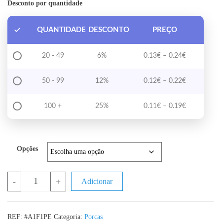
Desconto por quantidade
QUANTIDADE
DESCONTO
PREÇO
Price range
20 - 49
6%
0.13
€
–
0.24
€
Price range
50 - 99
12%
0.12
€
–
0.22
€
Price range
100 +
25%
0.11
€
–
0.19
€
Opçôes
Quantidade de Porca para Embutir
-
+
Adicionar
REF:
#A1F1PE
Categoria:
Porcas