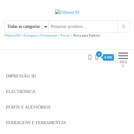
Fillment3D
Componentes e Serviço de
Impressão 3D
Fillment3D
>
Ferragens e Ferramentas
>
Porcas
>
Porca para Embutir
0
0.00€
MEN
U
IMPRESSÃO 3D
ELECTRÓNICA
PERFIS E ACESSÓRIOS
FERRAGENS E FERRAMENTAS