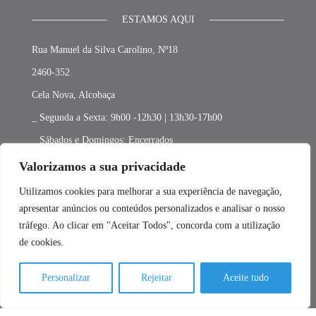
ESTAMOS AQUI
Rua Manuel da Silva Carolino, Nº18
2460-352
Cela Nova, Alcobaça
_ Segunda a Sexta: 9h00 -12h30 | 13h30-17h00
_ Sábados e Domingos: Encerrados
Valorizamos a sua privacidade
ÁREA DE CLIENTE
Utilizamos cookies para melhorar a sua experiência de navegação,
Minha conta
apresentar anúncios ou conteúdos personalizados e analisar o nosso
tráfego. Ao clicar em "Aceitar Todos", concorda com a utilização
Carrinho
de cookies.
Finalizar compras
Promoções
Personalizar
Rejeitar
Aceite tudo