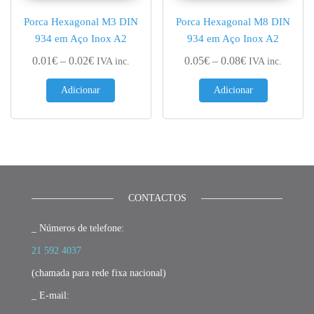
Porca Hexagonal M3 DIN
Porca Hexagonal M8 DIN
934 em Aço Inox A2
934 em Aço Inox A2
Price range: 0.01€ through 0.02€
Price range: 0.
0.01
€
–
0.02
€
0.05
€
–
0.08
€
IVA inc.
IVA inc.
Adicionar
Adicionar
CONTACTOS
_ Números de telefone:
21 592 4037
(chamada para rede fixa nacional)
_ E-mail: