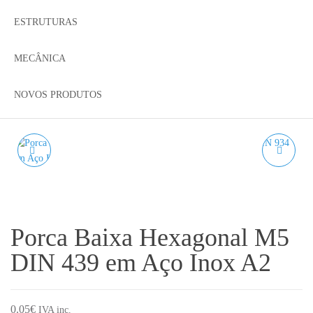
ESTRUTURAS
MECÂNICA
NOVOS PRODUTOS
PORCA BAIXA
PORCA BAIXA
HEXAGONAL M4 DIN
HEXAGONAL M6 DIN
439 EM AÇO INOX A2
439 EM AÇO INOX A2
Porca Baixa Hexagonal M5
DIN 439 em Aço Inox A2
0.05
€
IVA inc.