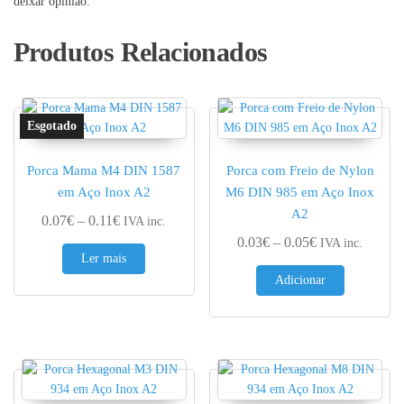
deixar opinião.
Produtos Relacionados
Porca Mama M4 DIN 1587
Porca com Freio de Nylon
em Aço Inox A2
M6 DIN 985 em Aço Inox
A2
Price range: 0.07€ through 0.11€
0.07
€
–
0.11
€
IVA inc.
Price range: 0.
0.03
€
–
0.05
€
IVA inc.
Ler mais
Adicionar