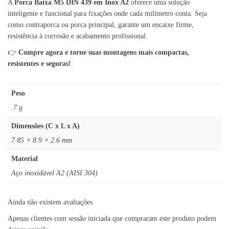
A
Porca Baixa M5 DIN 439 em Inox A2
oferece uma solução
inteligente e funcional para fixações onde cada milímetro conta. Seja
como contraporca ou porca principal, garante um encaixe firme,
resistência à corrosão e acabamento profissional.
👉
Compre agora e torne suas montagens mais compactas,
resistentes e seguras!
Peso
.7 g
Dimensões (C x L x A)
7.85 × 8.9 × 2.6 mm
Material
Aço inoxidável A2 (AISI 304)
Ainda não existem avaliações.
Apenas clientes com sessão iniciada que compraram este produto podem