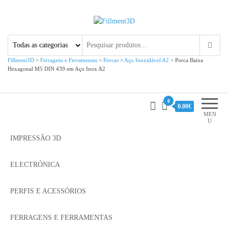
Fillment3D
Componentes e Serviço de
Impressão 3D
Fillment3D
>
Ferragens e Ferramentas
>
Porcas
>
Aço Inoxidável A2
>
Porca Baixa
Hexagonal M5 DIN 439 em Aço Inox A2
0
0.00€
MEN
U
IMPRESSÃO 3D
ELECTRÓNICA
PERFIS E ACESSÓRIOS
FERRAGENS E FERRAMENTAS