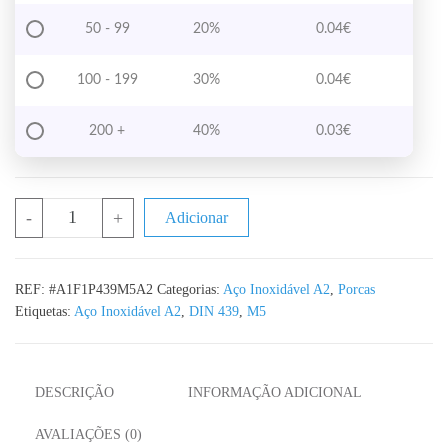
50 - 99
20%
0.04
€
100 - 199
30%
0.04
€
200 +
40%
0.03
€
Quantidade de Porca Baixa Hexagonal M5 DIN 439 em Aço Inox A
-
+
Adicionar
REF:
#A1F1P439M5A2
Categorias:
Aço Inoxidável A2
,
Porcas
Etiquetas:
Aço Inoxidável A2
,
DIN 439
,
M5
DESCRIÇÃO
INFORMAÇÃO ADICIONAL
AVALIAÇÕES (0)