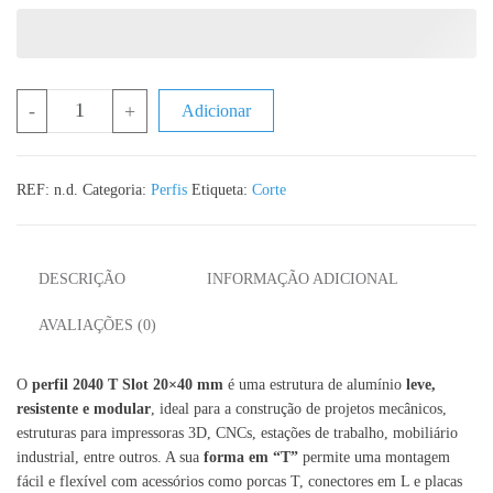
Quantidade de Perfil 2040 T Slot Aluminio Anodizado Natural - 2
-
+
Adicionar
REF:
n.d.
Categoria:
Perfis
Etiqueta:
Corte
DESCRIÇÃO
INFORMAÇÃO ADICIONAL
AVALIAÇÕES (0)
O
perfil 2040 T Slot 20×40 mm
é uma estrutura de alumínio
leve,
resistente e modular
, ideal para a construção de projetos mecânicos,
estruturas para impressoras 3D, CNCs, estações de trabalho, mobiliário
industrial, entre outros. A sua
forma em “T”
permite uma montagem
fácil e flexível com acessórios como porcas T, conectores em L e placas