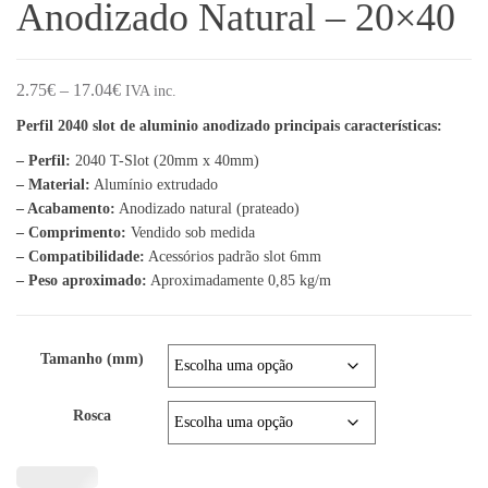
Anodizado Natural – 20×40
Price range: 2.75€ through 17.04€
2.75
€
–
17.04
€
IVA inc.
Perfil 2040 slot de aluminio anodizado principais características:
– Perfil:
2040 T-Slot (20mm x 40mm)
– Material:
Alumínio extrudado
– Acabamento:
Anodizado natural (prateado)
– Comprimento:
Vendido sob medida
– Compatibilidade:
Acessórios padrão slot 6mm
– Peso aproximado:
Aproximadamente 0,85 kg/m
Tamanho (mm)
Rosca