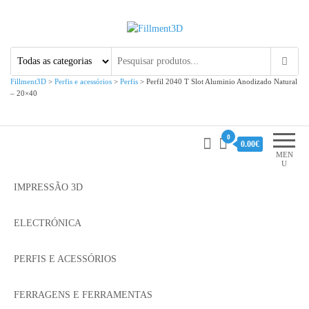
Fillment3D
Componentes e Serviço de
Impressão 3D
Fillment3D
>
Perfis e acessórios
>
Perfis
>
Perfil 2040 T Slot Aluminio Anodizado Natural
– 20×40
0
0.00€
MEN
U
IMPRESSÃO 3D
ELECTRÓNICA
PERFIS E ACESSÓRIOS
FERRAGENS E FERRAMENTAS