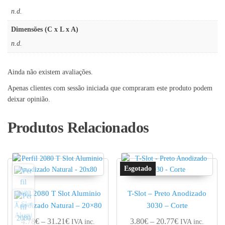
n.d.
Dimensões (C x L x A)
n.d.
Ainda não existem avaliações.
Apenas clientes com sessão iniciada que compraram este produto podem
deixar opinião.
Produtos Relacionados
Perfil 2080 T Slot Aluminio
T-Slot – Preto Anodizado
Anodizado Natural – 20×80
3030 – Corte
Price range: 4.78€ through 31.21€
Price range: 3
4.78
€
–
31.21
€
3.80
€
–
20.77
€
IVA inc.
IVA inc.