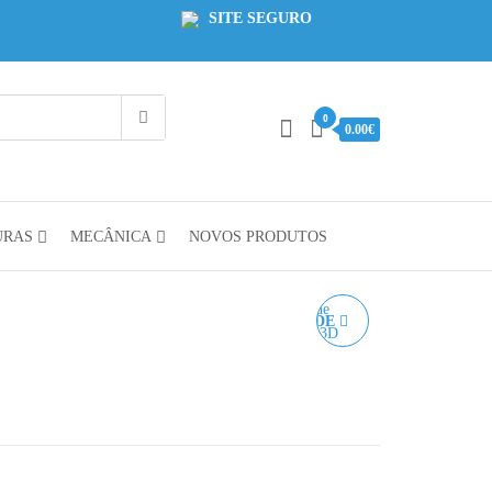
SITE SEGURO
0
0.00€
URAS
MECÂNICA
NOVOS PRODUTOS
ALICATE DE CORTE DE
PRECISÃO - PLATO
 3.90€