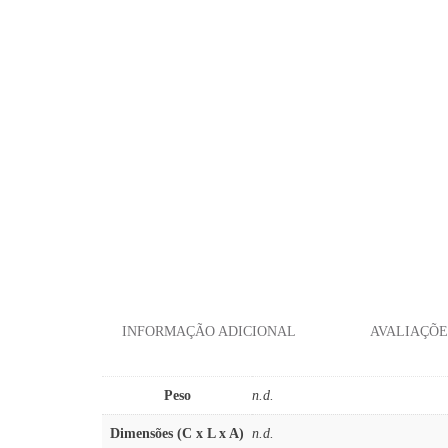
INFORMAÇÃO ADICIONAL
AVALIAÇÕES
Peso
n.d.
Dimensões (C x L x A)
n.d.