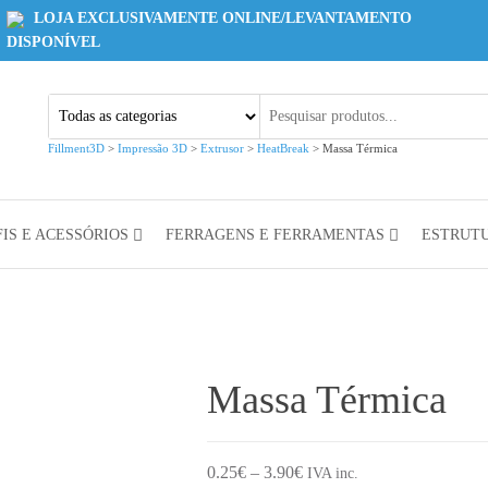
LOJA EXCLUSIVAMENTE ONLINE/LEVANTAMENTO
DISPONÍVEL
Fillment3D
>
Impressão 3D
>
Extrusor
>
HeatBreak
>
Massa Térmica
IS E ACESSÓRIOS
FERRAGENS E FERRAMENTAS
ESTRUT
Massa Térmica
Price range: 0.25€ through
0.25
€
–
3.90
€
IVA inc.