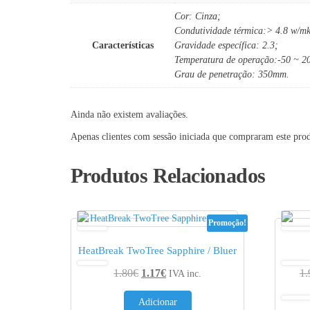
Cor: Cinza;
Condutividade térmica:> 4.8 w/m
Características
Gravidade específica: 2.3;
Temperatura de operação:-50 ~ 
Grau de penetração: 350mm.
Ainda não existem avaliações.
Apenas clientes com sessão iniciada que compraram este pro
Produtos Relacionados
Promoção!
HeatBreak TwoTree Sapphire / Bluer
O preço original era: 1.80€.
O preço atual é: 1.17€.
1.80
€
1.17
€
1.
IVA inc.
Adicionar