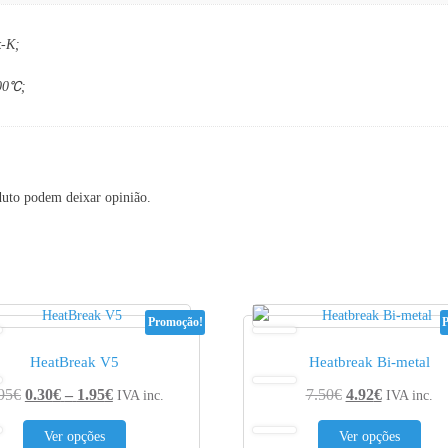
k-K;
200℃;
duto podem deixar opinião.
Promoção!
HeatBreak V5
Heatbreak Bi-metal
Price range: 0.30€ through 1.95€
95
€
0.30
€
–
1.95
€
7.50
€
4.92
€
IVA inc.
IVA inc.
This product has multiple variants. The options may be 
This
Ver opções
Ver opções