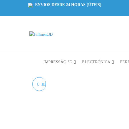
ENVIOS DESDE 24 HORAS (ÚTEIS)
Fillment3D
Componentes
e Serviço de
Impressão
3D
IMPRESSÃO 3D
ELECTRÓNICA
PERF
HEATBREAK CHIMERA