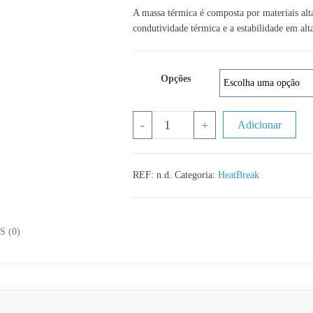
A massa térmica é composta por materiais al
condutividade térmica e a estabilidade em alt
Opções
Quantidade de Massa Térmica
-
+
Adicionar
REF:
n.d.
Categoria:
HeatBreak
 (0)