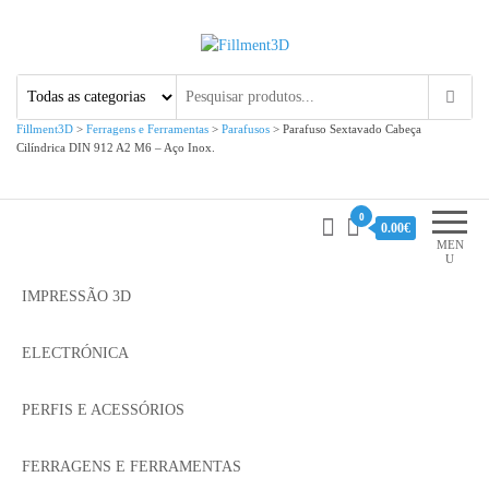
Fillment3D
Componentes e Serviço de
Impressão 3D
Fillment3D
>
Ferragens e Ferramentas
>
Parafusos
>
Parafuso Sextavado Cabeça
Cilíndrica DIN 912 A2 M6 – Aço Inox.
0
0.00€
MEN
U
IMPRESSÃO 3D
ELECTRÓNICA
PERFIS E ACESSÓRIOS
FERRAGENS E FERRAMENTAS