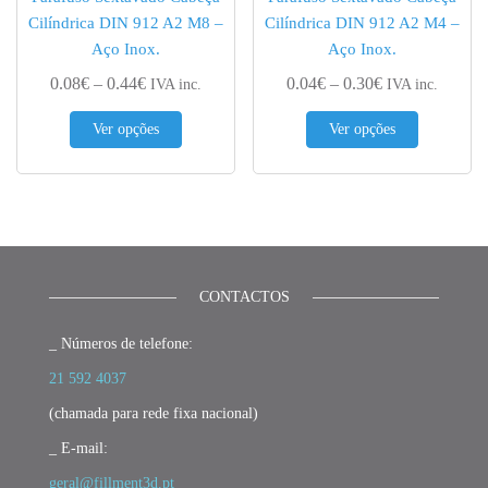
Cilíndrica DIN 912 A2 M8 –
Cilíndrica DIN 912 A2 M4 –
Aço Inox.
Aço Inox.
Price range: 0.08€ through 0.44€
Price range: 0.
0.08
€
–
0.44
€
0.04
€
–
0.30
€
IVA inc.
IVA inc.
This product has multiple variants. The options 
This produc
Ver opções
Ver opções
CONTACTOS
_ Números de telefone:
21 592 4037
(chamada para rede fixa nacional)
_ E-mail:
geral@fillment3d.pt