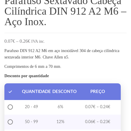
Parafuso Sextavado Cabeça
Cilíndrica DIN 912 A2 M6 –
Aço Inox.
Price range: 0.07€ through 0.26€
0.07
€
–
0.26
€
IVA inc.
Parafuso DIN 912 A2 M6 em aço inoxidável 304 de cabeça cilíndrica
sextavada interior M6. Chave Allen n5.
Comprimentos de 6 mm a 70 mm.
Desconto por quantidade
QUANTIDADE
DESCONTO
PREÇO
Price range
20 - 49
6%
0.07
€
–
0.24
€
Price range
50 - 99
12%
0.06
€
–
0.23
€