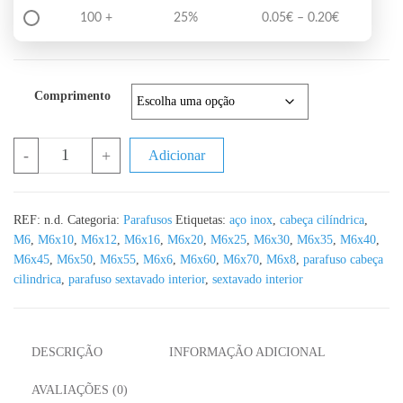
Price range
100 +
25%
0.05
€
–
0.20
€
Comprimento
Quantidade de Parafuso Sextavado Cabeça Cilíndrica DIN 912 A2 
-
+
Adicionar
REF:
n.d.
Categoria:
Parafusos
Etiquetas:
aço inox
,
cabeça cilíndrica
,
M6
,
M6x10
,
M6x12
,
M6x16
,
M6x20
,
M6x25
,
M6x30
,
M6x35
,
M6x40
,
M6x45
,
M6x50
,
M6x55
,
M6x6
,
M6x60
,
M6x70
,
M6x8
,
parafuso cabeça
cilindrica
,
parafuso sextavado interior
,
sextavado interior
DESCRIÇÃO
INFORMAÇÃO ADICIONAL
AVALIAÇÕES (0)