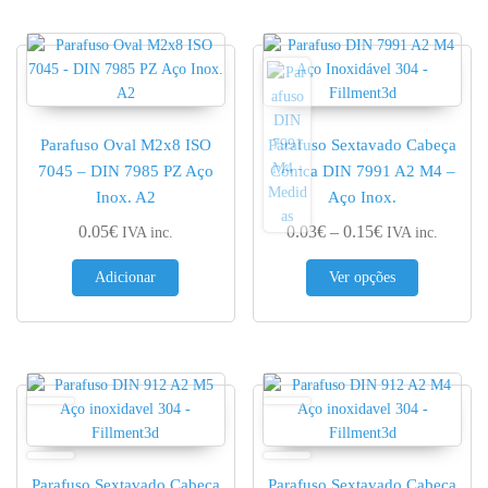
Parafuso Oval M2x8 ISO
Parafuso Sextavado Cabeça
7045 – DIN 7985 PZ Aço
Cónica DIN 7991 A2 M4 –
Inox. A2
Aço Inox.
Price range: 0.
0.05
€
0.03
€
–
0.15
€
IVA inc.
IVA inc.
This produc
Adicionar
Ver opções
Parafuso Sextavado Cabeça
Parafuso Sextavado Cabeça