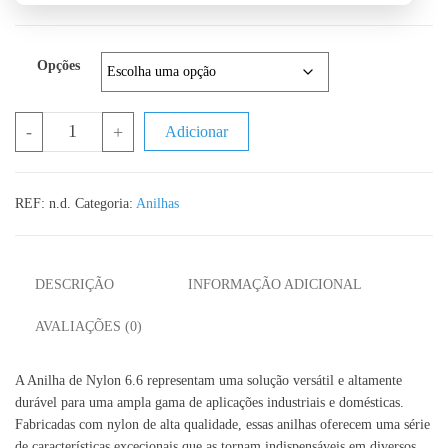
Opções
Quantidade de Anilha de Nylon 6.6 DIN 125 Nylon
-
+
Adicionar
REF:
n.d.
Categoria:
Anilhas
DESCRIÇÃO
INFORMAÇÃO ADICIONAL
AVALIAÇÕES (0)
A Anilha de Nylon 6.6 representam uma solução versátil e altamente
durável para uma ampla gama de aplicações industriais e domésticas.
Fabricadas com nylon de alta qualidade, essas anilhas oferecem uma série
de características excecionais que as tornam indispensáveis em diversos