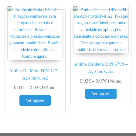
Anilha Dentada DIN 6798 –
Anilha De Mola DIN 127 –
Aço Inox. A2
Aço Inox. A2
Price range: 0.
0.02
€
–
0.07
€
IVA inc.
Price range: 0.01€ through 0.03€
0.01
€
–
0.03
€
IVA inc.
This produc
Ver opções
This product has multiple variants. The options 
Ver opções