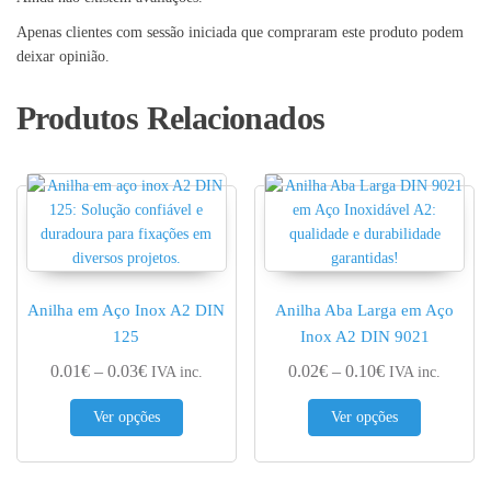
Apenas clientes com sessão iniciada que compraram este produto podem
deixar opinião.
Produtos Relacionados
Anilha em Aço Inox A2 DIN
Anilha Aba Larga em Aço
125
Inox A2 DIN 9021
Price range: 0.01€ through 0.03€
Price range: 0.
0.01
€
–
0.03
€
0.02
€
–
0.10
€
IVA inc.
IVA inc.
This product has multiple variants. The options 
This produc
Ver opções
Ver opções