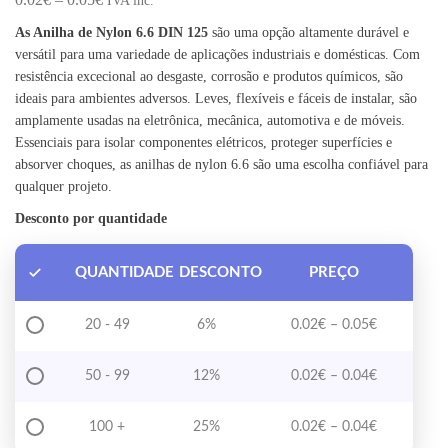
IVA inc.
As Anilha de Nylon 6.6 DIN 125
são uma opção altamente durável e
versátil para uma variedade de aplicações industriais e domésticas. Com
resistência excecional ao desgaste, corrosão e produtos químicos, são
ideais para ambientes adversos. Leves, flexíveis e fáceis de instalar, são
amplamente usadas na eletrônica, mecânica, automotiva e de móveis.
Essenciais para isolar componentes elétricos, proteger superfícies e
absorver choques, as anilhas de nylon 6.6 são uma escolha confiável para
qualquer projeto.
Desconto por quantidade
QUANTIDADE
DESCONTO
PREÇO
Price range
20 - 49
6%
0.02
€
–
0.05
€
Price range
50 - 99
12%
0.02
€
–
0.04
€
Price range
100 +
25%
0.02
€
–
0.04
€