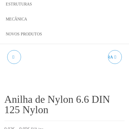
ESTRUTURAS
MECÂNICA
NOVOS PRODUTOS
PORCA FREIADA DIN
HEATBREAK CHIMERA
985 AÇO ZINCADO
Anilha de Nylon 6.6 DIN
125 Nylon
Price range: 0.02€ through 0.05€
0.02
€
–
0.05
€