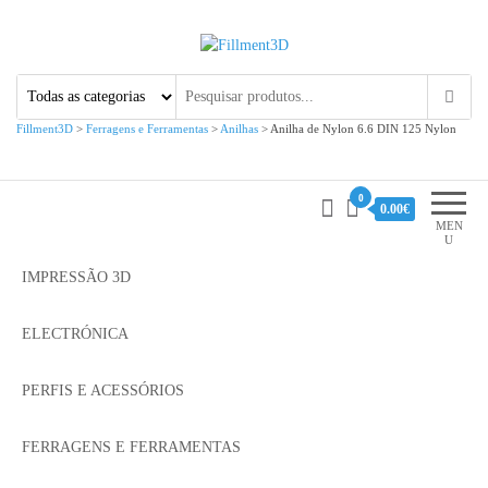
Fillment3D
Componentes e Serviço de
Impressão 3D
Fillment3D
>
Ferragens e Ferramentas
>
Anilhas
>
Anilha de Nylon 6.6 DIN 125 Nylon
0
0.00€
MEN
U
IMPRESSÃO 3D
ELECTRÓNICA
PERFIS E ACESSÓRIOS
FERRAGENS E FERRAMENTAS