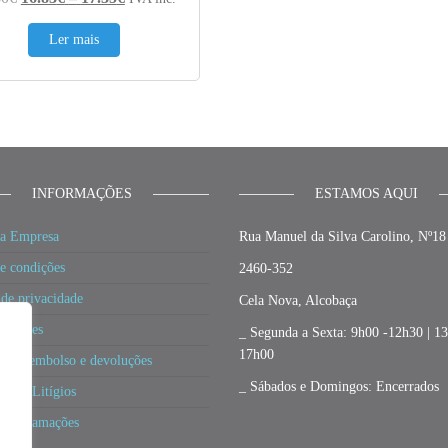
Ler mais
INFORMAÇÕES
ESTAMOS AQUI
a Empresa
Rua Manuel da Silva Carolino, Nº18
e condições
2460-352
 de privacidade
Cela Nova, Alcobaça
 cookies
_ Segunda a Sexta: 9h00 -12h30 | 1
17h00
a de reembolso e devoluções
_ Sábados e Domingos: Encerrados
ão de Litígios
e Reclamações