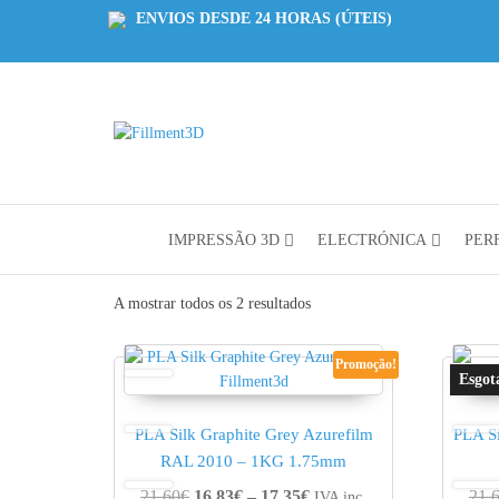
ENVIOS DESDE 24 HORAS (ÚTEIS)
Fillment3D
Componentes
e Serviço de
Impressão
3D
IMPRESSÃO 3D
ELECTRÓNICA
PERF
A mostrar todos os 2 resultados
Promoção!
PLA Silk Graphite Grey Azurefilm
PLA Si
RAL 2010 – 1KG 1.75mm
Price range: 16.83€ thro
21.60
€
16.83
€
–
17.35
€
21.
IVA inc.