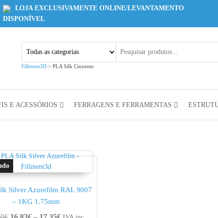
LOJA EXCLUSIVAMENTE ONLINE/LEVANTAMENTO
DISPONÍVEL
Fillment3D
>
PLA Silk Cinzento
IS E ACESSÓRIOS
FERRAGENS E FERRAMENTAS
ESTRUT
lk Silver Azurefilm RAL 9007
– 1KG 1.75mm
ugh 17.35€
Price range: 16.83€ through 17.35€
60
€
16.83
€
–
17.35
€
IVA inc.