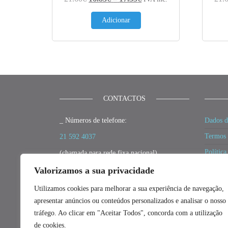
Adicionar
CONTACTOS
_ Números de telefone:
Dados d
Termos 
21 592 4037
Política
(chamada para rede fixa nacional)
Política
_ E-mail:
Valorizamos a sua privacidade
Polític
geral@fillment3d.pt
Utilizamos cookies para melhorar a sua experiência de navegação,
Resoluç
apresentar anúncios ou conteúdos personalizados e analisar o nosso
_ Redes Sociais:
tráfego. Ao clicar em "Aceitar Todos", concorda com a utilização
Livro d
Facebook
|
Instagram
de cookies.