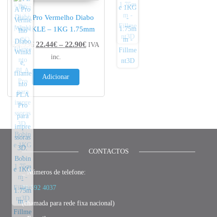
PLA Pro Vermelho Diabo
WINKLE – 1KG 1.75mm
Price range: 22.44€ through 22.90€
24.95
€
22.44
€
–
22.90
€
IVA
inc.
Adicionar
CONTACTOS
_ Números de telefone:
21 592 4037
(chamada para rede fixa nacional)