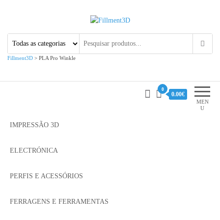
Fillment3D
Componentes e Serviço de
Impressão 3D
Fillment3D
>
PLA Pro Winkle
0
0.00€
MEN
U
IMPRESSÃO 3D
ELECTRÓNICA
PERFIS E ACESSÓRIOS
FERRAGENS E FERRAMENTAS