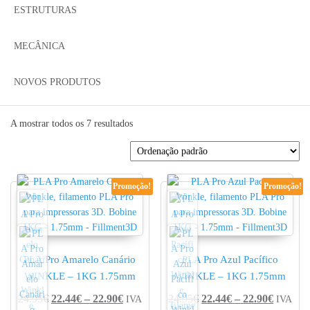
ESTRUTURAS
MECÂNICA
NOVOS PRODUTOS
A mostrar todos os 7 resultados
Promoção!
Promoção!
PLA Pro Amarelo Canário
PLA Pro Azul Pacífico
WINKLE – 1KG 1.75mm
WINKLE – 1KG 1.75mm
Price range: 22.44€ through 22.90€
Price r
24.95
€
22.44
€
–
22.90
€
24.95
€
22.44
€
–
22.90
€
IVA
IVA