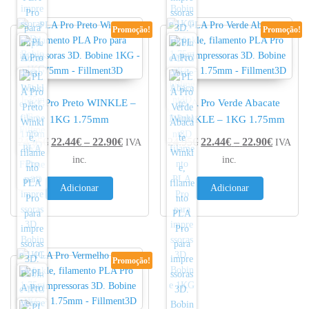
Promoção!
Promoção!
PLA Pro Preto WINKLE –
PLA Pro Verde Abacate
1KG 1.75mm
WINKLE – 1KG 1.75mm
Price range: 22.44€ through 22.90€
Price r
24.95
€
22.44
€
–
22.90
€
24.95
€
22.44
€
–
22.90
€
IVA
IVA
inc.
inc.
Adicionar
Adicionar
Promoção!