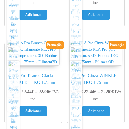
inc.
inc.
Adicionar
Adicionar
Promoção!
Promoção!
PLA Pro Branco Glaciar
PLA Pro Cinza WINKLE –
WINKLE – 1KG 1.75mm
1KG 1.75mm
Price range: 22.44€ through 22.90€
Price r
24.95
€
22.44
€
–
22.90
€
24.95
€
22.44
€
–
22.90
€
IVA
IVA
inc.
inc.
Adicionar
Adicionar