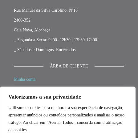
Rua Manuel da Silva Carolino, Nº18
2460-352
Cela Nova, Alcobaça
_ Segunda a Sexta: 9h00 -12h30 | 13h30-17h00
_ Sábados e Domingos: Encerrados
ÁREA DE CLIENTE
Minha conta
Carrinho
Valorizamos a sua privacidade
Finalizar compras
Utilizamos cookies para melhorar a sua experiência de navegação,
Promoções
apresentar anúncios ou conteúdos personalizados e analisar o nosso
tráfego. Ao clicar em "Aceitar Todos", concorda com a utilização
de cookies.