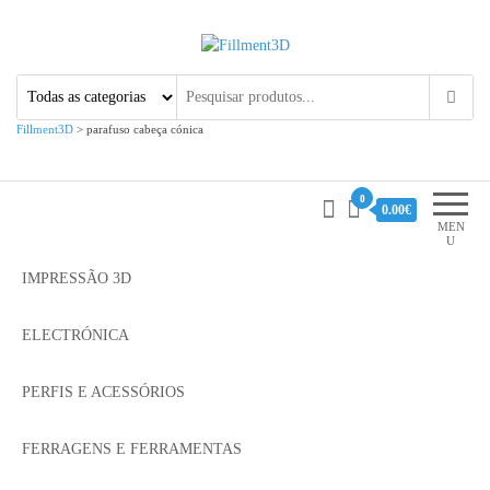
Fillment3D
Componentes e Serviço de
Impressão 3D
Fillment3D
>
parafuso cabeça cónica
0
0.00€
MEN
U
IMPRESSÃO 3D
ELECTRÓNICA
PERFIS E ACESSÓRIOS
FERRAGENS E FERRAMENTAS