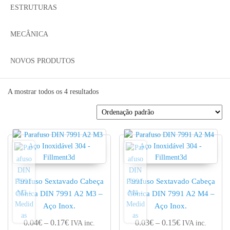
ESTRUTURAS
MECÂNICA
NOVOS PRODUTOS
A mostrar todos os 4 resultados
Parafuso Sextavado Cabeça
Parafuso Sextavado Cabeça
Cónica DIN 7991 A2 M3 –
Cónica DIN 7991 A2 M4 –
Aço Inox.
Aço Inox.
Price range: 0.04€ through 0.17€
Price range: 0.
0.04
€
–
0.17
€
0.03
€
–
0.15
€
IVA inc.
IVA inc.