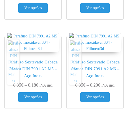
This product has multiple variants. The options 
This produc
Ver opções
Ver opções
Parafuso Sextavado Cabeça
Parafuso Sextavado Cabeça
Cónica DIN 7991 A2 M5 –
Cónica DIN 7991 A2 M6 –
Aço Inox.
Aço Inox.
Price range: 0.05€ through 0.18€
Price range: 0.
0.05
€
–
0.18
€
0.05
€
–
0.20
€
IVA inc.
IVA inc.
This product has multiple variants. The options 
This produc
Ver opções
Ver opções