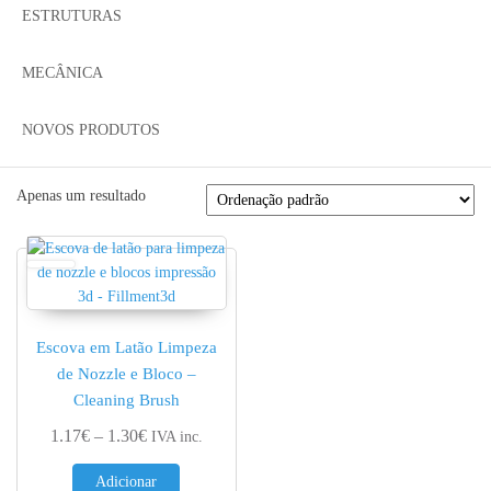
ESTRUTURAS
MECÂNICA
NOVOS PRODUTOS
Apenas um resultado
Escova em Latão Limpeza
de Nozzle e Bloco –
Cleaning Brush
Price range: 1.17€ through 1.30€
1.17
€
–
1.30
€
IVA inc.
Adicionar