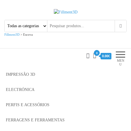
Fillment3D
Componentes e Serviço de
Impressão 3D
Fillment3D
>
Escova
0
0.00€
MEN
U
IMPRESSÃO 3D
ELECTRÓNICA
PERFIS E ACESSÓRIOS
FERRAGENS E FERRAMENTAS